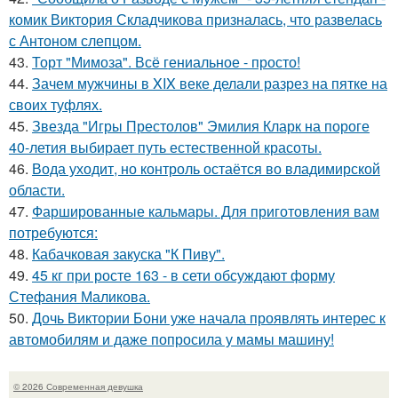
комик Виктория Складчикова призналась, что развелась
с Антоном слепцом.
43.
Торт "Мимоза". Всё гениальное - просто!
44.
Зачем мужчины в XIX веке делали разрез на пятке на
своих туфлях.
45.
Звезда "Игры Престолов" Эмилия Кларк на пороге
40-летия выбирает путь естественной красоты.
46.
Вода уходит, но контроль остаётся во владимирской
области.
47.
Фаршированные кальмары. Для приготовления вам
потребуются:
48.
Кабачковая закуска "К Пиву".
49.
45 кг при росте 163 - в сети обсуждают форму
Стефания Маликова.
50.
Дочь Виктории Бони уже начала проявлять интерес к
автомобилям и даже попросила у мамы машину!
© 2026 Современная девушка