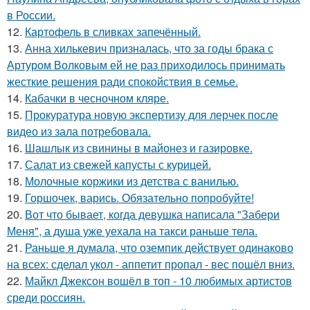
в России.
12.
Картофель в сливках запечённый.
13.
Анна хилькевич призналась, что за годы брака с
Артуром Волковым ей не раз приходилось принимать
жесткие решения ради спокойствия в семье.
14.
Кабачки в чесночном кляре.
15.
Прокуратура новую экспертизу для лерчек после
видео из зала потребовала.
16.
Шашлык из свинины в майонез и газировке.
17.
Салат из свежей капусты с курицей.
18.
Молочные коржики из детства с ванилью.
19.
Горшочек, варись. Обязательно попробуйте!
20.
Вот что бывает, когда девушка написала "Забери
Меня", а душа уже уехала на такси раньше тела.
21.
Раньше я думала, что оземпик действует одинаково
на всех: сделал укол - аппетит пропал - вес пошёл вниз.
22.
Майкл Джексон вошёл в топ - 10 любимых артистов
среди россиян.