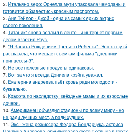
2.
Итальяно веро: Орнелла мути упаковала чемоданы и
готовится обзавестись красным паспортом.
3.
Аня Тейлор - Джой - одна из самых ярких актрис
своего поколения.
4.
Титаник" снова всплыл в ленте - и интернет первым
делом взвесил Роуз.
5.
"Я Занята Рождением Третьего Ребенка": Энн хэтэуэй
рассказала, что мешает съемкам фильма "дневники
принцессы-3".
6.
Не все полезные продукты одинаковы.
7.
Вот за что я всегда Дэниела крэйга уважал.
8.
Екатерина андреева пьёт кровь ради молодости -
буквально.
9.
Красота по наследству: звёздные мамы и их взрослые
дочери.
10.
Американец объездил стадионы по всему миру - но
не ради лучших мест, а ради худших.
11.
Экс - жена режиссера Федора Бондарчука, актриса
Паулина Андреева, опубликовала фото с отдыха в горах