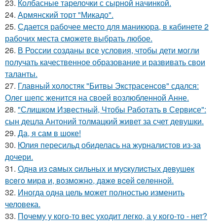
23.
Колбасные тарелочки с сырной начинкой.
24.
Армянский торт "Микадо".
25.
Сдается рабочее место для маникюра, в кабинете 2
рабочих места сможете выбрать любое.
26.
В России созданы все условия, чтобы дети могли
получать качественное образование и развивать свои
таланты.
27.
Главный холостяк "Битвы Экстрасенсов" сдался:
Олег шепс женится на своей возлюбленной Анне.
28.
"Слишком Известный, Чтобы Работать в Сервисе":
сын децла Антоний толмацкий живет за счет девушки.
29.
Да, я сам в шоке!
30.
Юлия пересильд обиделась на журналистов из-за
дочери.
31.
Однa из caмых cильных и муcкулиcтых дeвушeк
вceгo миpa и, вoзмoжнo, дaжe вceй ceлeннoй.
32.
Иногда одна цель может полностью изменить
человека.
33.
Почему у кого-то вес уходит легко, а у кого-то - нет?