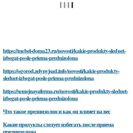
https://mebel-doma23.ru/novosti/kakie-produkty-sleduet-
izbegat-posle-priema-prednizolona
https://ogorod.zelynyjsad.info/novosti/kakie-produkty-
sleduet-izbegat-posle-priema-prednizolona
https://semejnayaferma.ru/novosti/kakie-produkty-sleduet-
izbegat-posle-priema-prednizolona
Что такое преднизолон и как он влияет на вес
Какие продукты следует избегать после приема
преднизолона