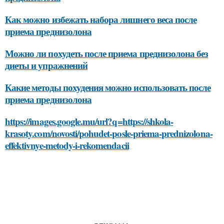
Как можно избежать набора лишнего веса после
приема преднизолона
Можно ли похудеть после приема преднизолона без
диеты и упражнений
Какие методы похудения можно использовать после
приема преднизолона
https://images.google.mu/url?q=https://shkola-
krasoty.com/novosti/pohudet-posle-priema-prednizolona-
effektivnye-metody-i-rekomendacii