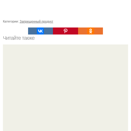
Категории:
Запрещенный продукт
Читайте также
Стильные варианты заколки волос по бокам для каждый
день