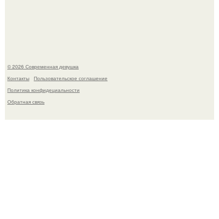
Бывшая актриса для самых взрослых амаранта Хэнк
стала сенатором в Колумбии.
© 2026 Современная девушка
Контакты
Пользовательское соглашение
Политика конфидециальности
Обратная связь