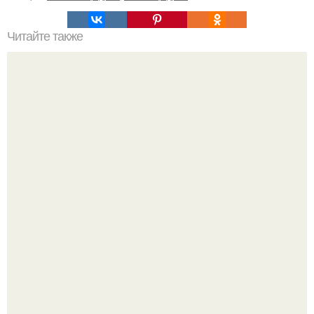
Читайте также
Путеводитель по уходу за волосами на отдыхе: 7
проверенных советов