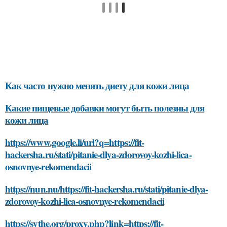
Как часто нужно менять диету для кожи лица
Какие пищевые добавки могут быть полезны для
кожи лица
https://www.google.li/url?q=https://fit-
hackersha.ru/stati/pitanie-dlya-zdorovoy-kozhi-lica-
osnovnye-rekomendacii
https://nun.nu/https://fit-hackersha.ru/stati/pitanie-dlya-
zdorovoy-kozhi-lica-osnovnye-rekomendacii
https://sythe.org/proxy.php?link=https://fit-