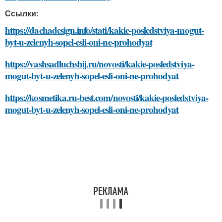
Ссылки:
https://dachadesign.info/stati/kakie-posledstviya-mogut-
byt-u-zelenyh-sopel-esli-oni-ne-prohodyat
https://vashsadluchshij.ru/novosti/kakie-posledstviya-
mogut-byt-u-zelenyh-sopel-esli-oni-ne-prohodyat
https://kosmetika.ru-best.com/novosti/kakie-posledstviya-
mogut-byt-u-zelenyh-sopel-esli-oni-ne-prohodyat