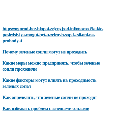
https://ogorod-bez-hlopot.zelynyjsad.info/novosti/kakie-
posledstviya-mogut-byt-u-zelenyh-sopel-esli-oni-ne-
prohodyat
Почему зеленые сопли могут не проходить
Какие меры можно предпринять, чтобы зеленые
сопли проходили
Какие факторы могут влиять на проходимость
зеленых сопел
Как определить, что зеленые сопли не проходят
Как избежать проблем с зелеными соплами