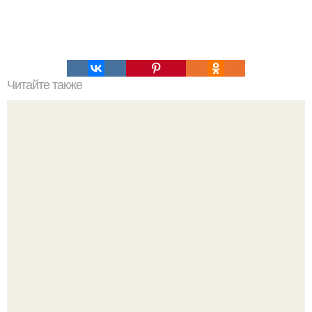
Читайте также
Стильные варианты заколки волос по бокам для каждый
день