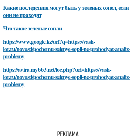
Какие последствия могут быть у зеленых сопел, если
они не проходят
Что такое зеленые сопли
https://www.google.kz/url?q=https://vash-
lor.ru/novosti/pochemu-zelenye-sopli-ne-prohodyat-analiz-
problemy
https://avira.mybb3.net/loc.php?url=https://vash-
lor.ru/novosti/pochemu-zelenye-sopli-ne-prohodyat-analiz-
problemy