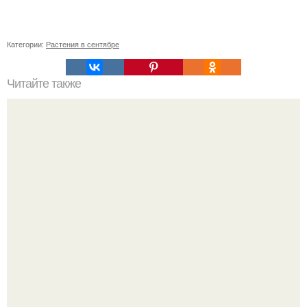
Категории:
Растения в сентябре
Читайте также
Стильные варианты заколки волос по бокам для каждый
день