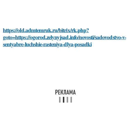
https://old.admtemruk.ru/bitrix/rk.php?
goto=https://ogorod.zelynyjsad.info/novosti/sadovodstvo-v-
sentyabre-luchshie-rasteniya-dlya-posadki