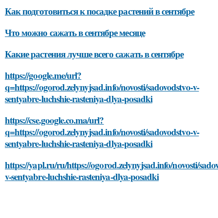
Как подготовиться к посадке растений в сентябре
Что можно сажать в сентябре месяце
Какие растения лучше всего сажать в сентябре
https://google.me/url?
q=https://ogorod.zelynyjsad.info/novosti/sadovodstvo-v-
sentyabre-luchshie-rasteniya-dlya-posadki
https://cse.google.co.ma/url?
q=https://ogorod.zelynyjsad.info/novosti/sadovodstvo-v-
sentyabre-luchshie-rasteniya-dlya-posadki
https://yapl.ru/ru/https://ogorod.zelynyjsad.info/novosti/sado
v-sentyabre-luchshie-rasteniya-dlya-posadki