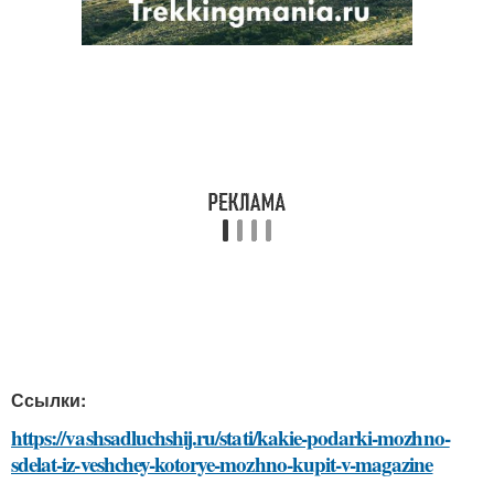
Ссылки:
https://vashsadluchshij.ru/stati/kakie-podarki-mozhno-
sdelat-iz-veshchey-kotorye-mozhno-kupit-v-magazine