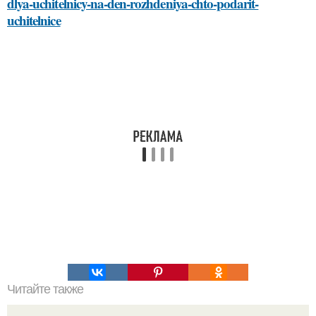
dlya-uchitelnicy-na-den-rozhdeniya-chto-podarit-
uchitelnice
Читайте также