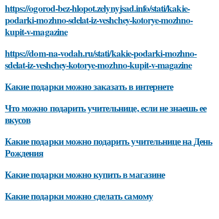
https://ogorod-bez-hlopot.zelynyjsad.info/stati/kakie-
podarki-mozhno-sdelat-iz-veshchey-kotorye-mozhno-
kupit-v-magazine
https://dom-na-vodah.ru/stati/kakie-podarki-mozhno-
sdelat-iz-veshchey-kotorye-mozhno-kupit-v-magazine
Какие подарки можно заказать в интернете
Что можно подарить учительнице, если не знаешь ее
вкусов
Какие подарки можно подарить учительнице на День
Рождения
Какие подарки можно купить в магазине
Какие подарки можно сделать самому