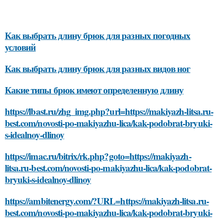
Как выбрать длину брюк для разных погодных
условий
Как выбрать длину брюк для разных видов ног
Какие типы брюк имеют определенную длину
https://lbast.ru/zhg_img.php?url=https://makiyazh-litsa.ru-
best.com/novosti-po-makiyazhu-lica/kak-podobrat-bryuki-
s-idealnoy-dlinoy
https://imac.ru/bitrix/rk.php?goto=https://makiyazh-
litsa.ru-best.com/novosti-po-makiyazhu-lica/kak-podobrat-
bryuki-s-idealnoy-dlinoy
https://ambitenergy.com/?URL=https://makiyazh-litsa.ru-
best.com/novosti-po-makiyazhu-lica/kak-podobrat-bryuki-