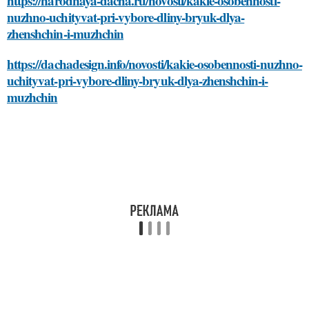
https://narodnaya-dacha.ru/novosti/kakie-osobennosti-
nuzhno-uchityvat-pri-vybore-dliny-bryuk-dlya-
zhenshchin-i-muzhchin
https://dachadesign.info/novosti/kakie-osobennosti-nuzhno-
uchityvat-pri-vybore-dliny-bryuk-dlya-zhenshchin-i-
muzhchin