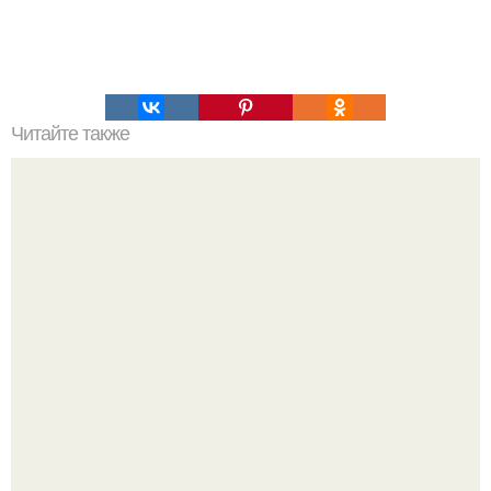
Читайте также
Какие инструменты необходимы для удаления волос в
интимных местах для мужчин