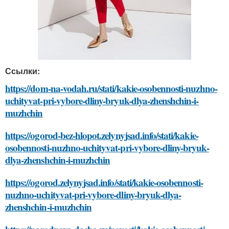
Ссылки:
https://dom-na-vodah.ru/stati/kakie-osobennosti-nuzhno-
uchityvat-pri-vybore-dliny-bryuk-dlya-zhenshchin-i-
muzhchin
https://ogorod-bez-hlopot.zelynyjsad.info/stati/kakie-
osobennosti-nuzhno-uchityvat-pri-vybore-dliny-bryuk-
dlya-zhenshchin-i-muzhchin
https://ogorod.zelynyjsad.info/stati/kakie-osobennosti-
nuzhno-uchityvat-pri-vybore-dliny-bryuk-dlya-
zhenshchin-i-muzhchin