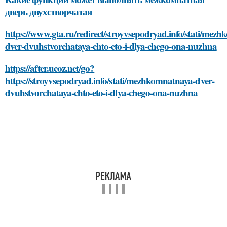
дверь двухстворчатая
https://www.gta.ru/redirect/stroyvsepodryad.info/stati/mez
dver-dvuhstvorchataya-chto-eto-i-dlya-chego-ona-nuzhna
https://after.ucoz.net/go?
https://stroyvsepodryad.info/stati/mezhkomnatnaya-dver-
dvuhstvorchataya-chto-eto-i-dlya-chego-ona-nuzhna