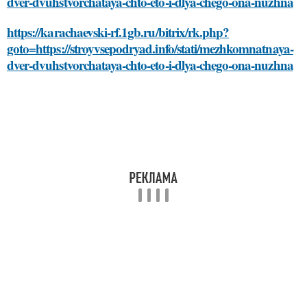
dver-dvuhstvorchataya-chto-eto-i-dlya-chego-ona-nuzhna
https://karachaevski-rf.1gb.ru/bitrix/rk.php?
goto=https://stroyvsepodryad.info/stati/mezhkomnatnaya-
dver-dvuhstvorchataya-chto-eto-i-dlya-chego-ona-nuzhna