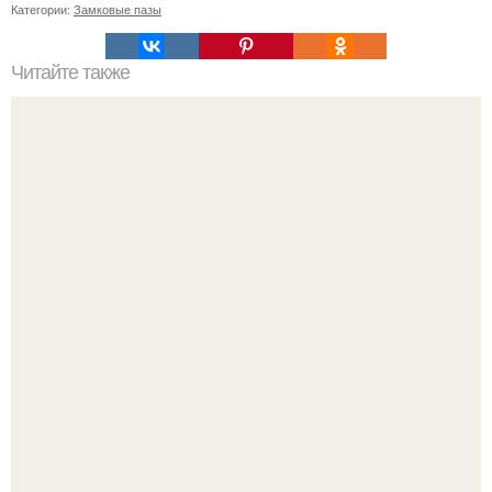
Категории:
Замковые пазы
Читайте также
Заколка на короткие волосы: простой способ заколоть
свои волосы