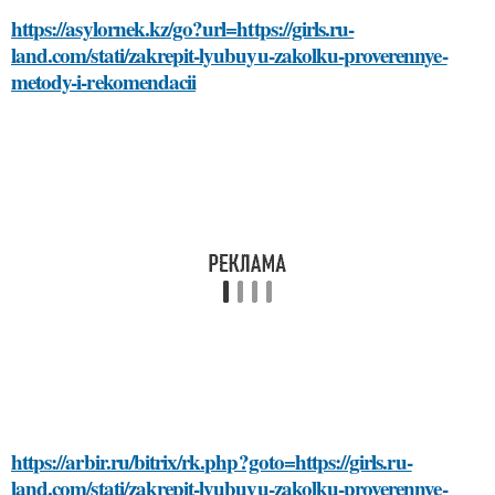
https://asylornek.kz/go?url=https://girls.ru-
land.com/stati/zakrepit-lyubuyu-zakolku-proverennye-
metody-i-rekomendacii
https://arbir.ru/bitrix/rk.php?goto=https://girls.ru-
land.com/stati/zakrepit-lyubuyu-zakolku-proverennye-