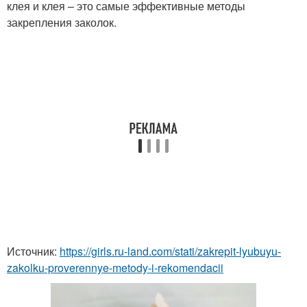
клея и клея – это самые эффективные методы
закрепления заколок.
Источник:
https://girls.ru-land.com/stati/zakrepit-lyubuyu-
zakolku-proverennye-metody-i-rekomendacii