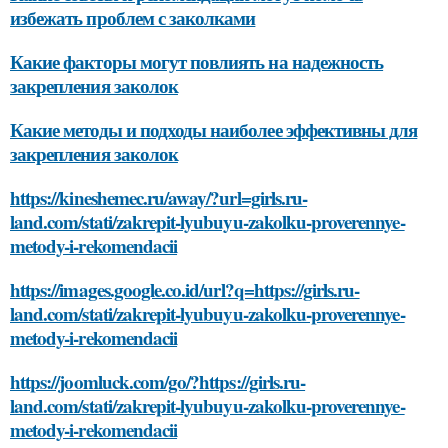
избежать проблем с заколками
Какие факторы могут повлиять на надежность
закрепления заколок
Какие методы и подходы наиболее эффективны для
закрепления заколок
https://kineshemec.ru/away/?url=girls.ru-
land.com/stati/zakrepit-lyubuyu-zakolku-proverennye-
metody-i-rekomendacii
https://images.google.co.id/url?q=https://girls.ru-
land.com/stati/zakrepit-lyubuyu-zakolku-proverennye-
metody-i-rekomendacii
https://joomluck.com/go/?https://girls.ru-
land.com/stati/zakrepit-lyubuyu-zakolku-proverennye-
metody-i-rekomendacii