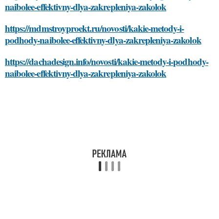
naibolee-effektivny-dlya-zakrepleniya-zakolok
https://mdmstroyproekt.ru/novosti/kakie-metody-i-
podhody-naibolee-effektivny-dlya-zakrepleniya-zakolok
https://dachadesign.info/novosti/kakie-metody-i-podhody-
naibolee-effektivny-dlya-zakrepleniya-zakolok