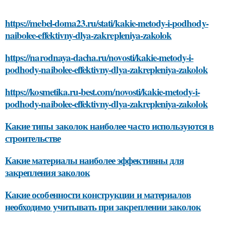
https://mebel-doma23.ru/stati/kakie-metody-i-podhody-
naibolee-effektivny-dlya-zakrepleniya-zakolok
https://narodnaya-dacha.ru/novosti/kakie-metody-i-
podhody-naibolee-effektivny-dlya-zakrepleniya-zakolok
https://kosmetika.ru-best.com/novosti/kakie-metody-i-
podhody-naibolee-effektivny-dlya-zakrepleniya-zakolok
Какие типы заколок наиболее часто используются в
строительстве
Какие материалы наиболее эффективны для
закрепления заколок
Какие особенности конструкции и материалов
необходимо учитывать при закреплении заколок