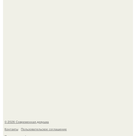
Кристина асмус опубликовала пляжные фото с 12-
летней дочерью от Гарика Харламова.
Спустя годы актеры хоррора "Тело Дженнифер" сильно
изменились, пройдя путь от подростковых кумиров до
мировых звезд.
© 2026 Современная девушка
Контакты
Пользовательское соглашение