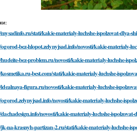
ки:
//mysadinfo.ru/stati/kakie-materialy-luchshe-ispolzovat-dlya-s
//ogorod-bez-hlopot.zelynyjsad.info/novosti/kakie-materialy-lu
//hudeite-bez-problem.ru/novosti/kakie-materialy-luchshe-ispo
//kosmetika.ru-best.com/stati/kakie-materialy-luchshe-ispolzov
//idealnaya-figura.ru/novosti/kakie-materialy-luchshe-ispolzov
//ogorod.zelynyjsad.info/novosti/kakie-materialy-luchshe-ispol
//dachadesign.info/novosti/kakie-materialy-luchshe-ispolzovat-
//jk-na-krasnyh-partizan-2.ru/stati/kakie-materialy-luchshe-is