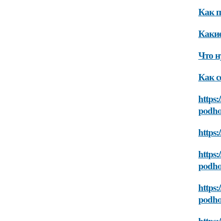
Как п
Какие
Что н
Как с
https:
podh
https:
https:
podh
https:
podh
https: