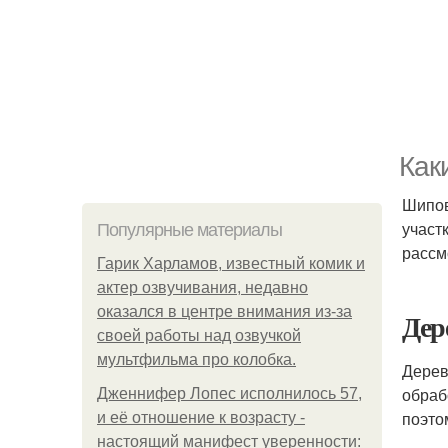
Как
Шипов
участ
Популярные материалы
рассм
Гарик Харламов, известный комик и
актер озвучивания, недавно
оказался в центре внимания из-за
Дер
своей работы над озвучкой
мультфильма про колобка.
Дерев
обраб
Дженнифер Лопес исполнилось 57,
поэто
и её отношение к возрасту -
настоящий манифест уверенности: