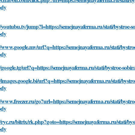
ody
//youtubu.tv/jump?l=https://semejnayaferma.ru/stati/bystroe-
ody
//www.google.mv/url?q=https://semejnayaferma.ru/stati/bystro
ody
//google.tg/url?q=https://semejnayaferma.ru/stati/bystroe-so
//images.google.bi/url?q=https://semejnayaferma.ru/stati/byst
ody
//www.freezer.ru/go?url=https://semejnayaferma.ru/stati/bystr
ody
//ryc.ru/bitrix/rk.php?goto=https://semejnayaferma.ru/stati/b
ody