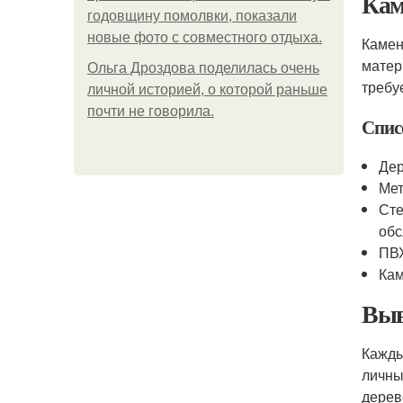
Кам
годовщину помолвки, показали
новые фото с совместного отдыха.
Камен
матер
Ольга Дроздова поделилась очень
требу
личной историей, о которой раньше
почти не говорила.
Спис
Дер
Мет
Сте
об
ПВХ
Кам
Выв
Кажд
личны
дерев