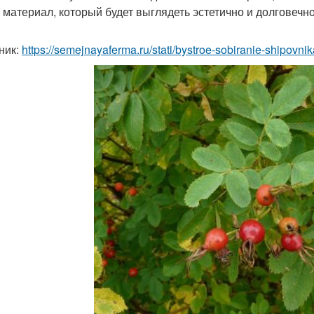
 материал, который будет выглядеть эстетично и долговечно
ник:
https://semejnayaferma.ru/stati/bystroe-sobiranie-shipovn