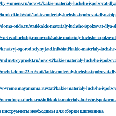
//by-womens.ru/novosti/kakie-materialy-luchshe-ispolzovat-dly
//iamledi.info/stati/kakie-materialy-luchshe-ispolzovat-dlya-shi
//doma-otido.ru/stati/kakie-materialy-luchshe-ispolzovat-dlya-
//vashsadluchshij.ru/novosti/kakie-materialy-luchshe-ispolzova
//krasivyj-ogorod.zelynyjsad.info/stati/kakie-materialy-luchshe
//mdmstroyproekt.ru/novosti/kakie-materialy-luchshe-ispolzov
//mebel-doma23.ru/stati/kakie-materialy-luchshe-ispolzovat-dl
//sovremennayamama.ru/stati/kakie-materialy-luchshe-ispolzo
//narodnaya-dacha.ru/stati/kakie-materialy-luchshe-ispolzovat
 инструменты необходимы для сборки шиповника