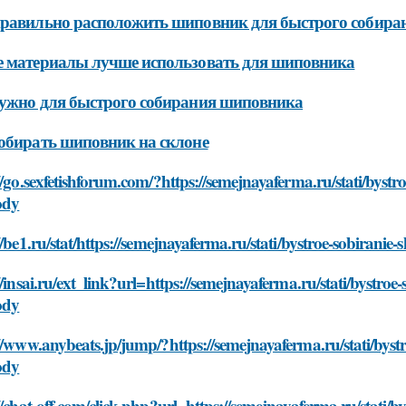
равильно расположить шиповник для быстрого собира
 материалы лучше использовать для шиповника
ужно для быстрого собирания шиповника
обирать шиповник на склоне
//go.sexfetishforum.com/?https://semejnayaferma.ru/stati/byst
ody
//be1.ru/stat/https://semejnayaferma.ru/stati/bystroe-sobiran
//insai.ru/ext_link?url=https://semejnayaferma.ru/stati/bystro
ody
//www.anybeats.jp/jump/?https://semejnayaferma.ru/stati/byst
ody
//chat-off.com/click.php?url=https://semejnayaferma.ru/stati/