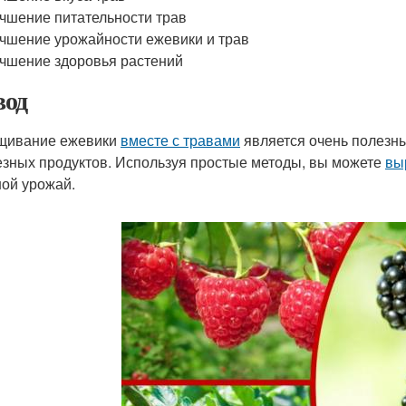
чшение питательности трав
чшение урожайности ежевики и трав
чшение здоровья растений
од
щивание ежевики
вместе с травами
является очень полезн
езных продуктов. Используя простые методы, вы можете
вы
ой урожай.