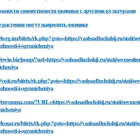
жности совместимости ежевики с другими культурами
 растения могут навредить ежевике
//torg.im/bitrix/rk.php?goto=https://vashsadluchshij.ru/stati/
zhnosti-i-ogranicheniya
//ewin.biz/jsonp/?url=https://vashsadluchshij.ru/stati/sovmest
icheniya
//vuit.ru/bitrix/rk.php?goto=https://vashsadluchshij.ru/stati/
zhnosti-i-ogranicheniya
://myemma.com/?URL=https://vashsadluchshij.ru/stati/sovmest
nicheniya
//lonar.ru/bitrix/rk.php?goto=https://vashsadluchshij.ru/stati
zhnosti-i-ogranicheniya