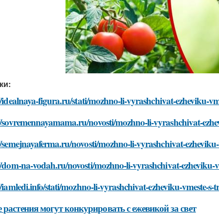
ки:
//idealnaya-figura.ru/stati/mozhno-li-vyrashchivat-ezheviku-v
://sovremennayamama.ru/novosti/mozhno-li-vyrashchivat-ezhe
//semejnayaferma.ru/novosti/mozhno-li-vyrashchivat-ezheviku
//dom-na-vodah.ru/novosti/mozhno-li-vyrashchivat-ezheviku-v
//iamledi.info/stati/mozhno-li-vyrashchivat-ezheviku-vmeste-s-
 растения могут конкурировать с ежевикой за свет