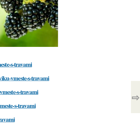
meste-s-travami
viku-vmeste-s-travami
-vmeste-s-travami
⇨
meste-s-travami
travami