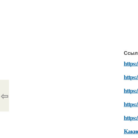
Ссыл
https:
https
https:
⇦
https:
https:
Какие