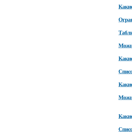
Какие
Огран
Табли
Можно
Какие
Списо
Какие
Можно
Какие
Списо