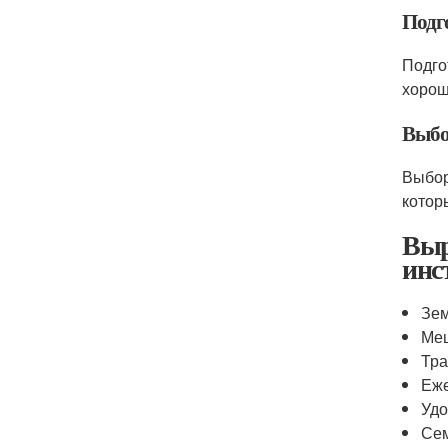
Подг
Подго
хорош
Выбо
Выбор
котор
Выр
инс
Зе
Меш
Тр
Еж
Уд
Сем