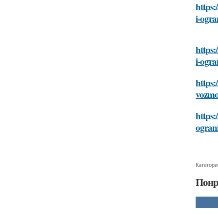
https:
i-ogra
https:
i-ogra
https:
vozmo
https:
ogran
Категори
Понр