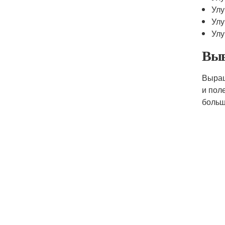
Улу
Улу
Улу
Выв
Выра
и пол
больш