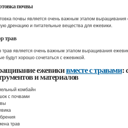
отовка почвы
товка почвы является очень важным этапом выращивания
ую дренацию и питательные вещества для ежевики.
р трав
 трав является очень важным этапом выращивания ежеви
ые будут хорошо сочетаться с ежевикой.
ащивание ежевики
вместе с травами
:
трументов и материалов
мельный комбайн
ок с почвами
авы
евика
обрения
ена трав