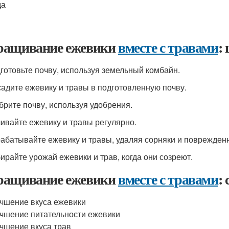
да
ащивание ежевики
вместе с травами
:
дготовьте почву, используя земельный комбайн.
садите ежевику и травы в подготовленную почву.
обрите почву, используя удобрения.
ливайте ежевику и травы регулярно.
рабатывайте ежевику и травы, удаляя сорняки и поврежден
бирайте урожай ежевики и трав, когда они созреют.
ащивание ежевики
вместе с травами
:
чшение вкуса ежевики
чшение питательности ежевики
чшение вкуса трав