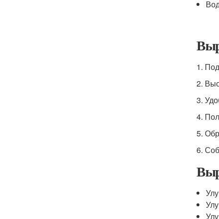
Во
Выр
1. По
2. Вы
3. Уд
4. По
5. Об
6. Со
Выр
Улу
Улу
Улу