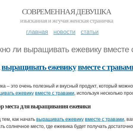
СОВРЕМЕННАЯ ДЕВУШКА
изысканная и жгучая женская страничка
главная
новости
статьи
но ли выращивать ежевику вместе 
к
выращивать ежевику
вместе с травам
ка – это очень полезный и вкусный продукт, который можн
ивать ежевику
вместе с травами
, используя несколько про
р места для выращивания ежевики
 тем, как начать
выращивать ежевику
вместе с травами
, в
ть солнечное место, где ежевика будет получать достаточно