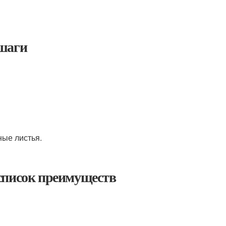
 шаги
ные листья.
 список преимуществ