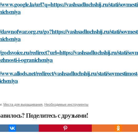
//www.google.la/url?q=https://vashsadluchshij.ru/stati/sovme
nicheniya
//dawnofwar.org.ru/go?https://vashsadluchshij.ru/stati/sovme
nicheniya
//godsvoice.ru/redirect?url=https://vashsadluchshij.ru/stati/so
zhnosti-i-ogranicheniya
//www.allods.net/redirect/vashsadluchshij.ru/stati/sovmestimos
icheniya
и:
Места для выращивания
,
Необходимые инструменты
авилось? Поделитесь с друзьями!