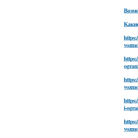
Возмо
Какие
https:
vozmo
https:
ogran
https:
vozmo
https
i-ogra
https:
vozmo