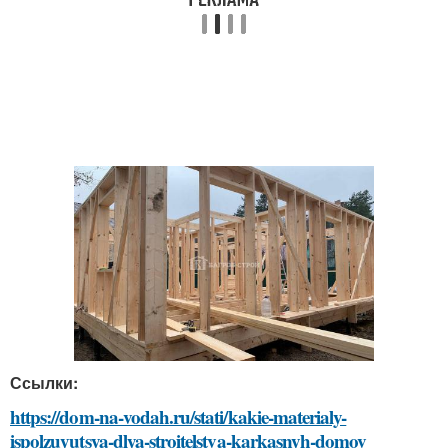
Ссылки:
https://dom-na-vodah.ru/stati/kakie-materialy-
ispolzuyutsya-dlya-stroitelstva-karkasnyh-domov