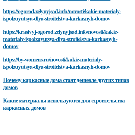
https://ogorod.zelynyjsad.info/novosti/kakie-materialy-
ispolzuyutsya-dlya-stroitelstva-karkasnyh-domov
https://krasivyj-ogorod.zelynyjsad.info/novosti/kakie-
materialy-ispolzuyutsya-dlya-stroitelstva-karkasnyh-
domov
https://by-womens.ru/novosti/kakie-materialy-
ispolzuyutsya-dlya-stroitelstva-karkasnyh-domov
Почему каркасные дома стоят дешевле других типов
домов
Какие материалы используются для строительства
каркасных домов