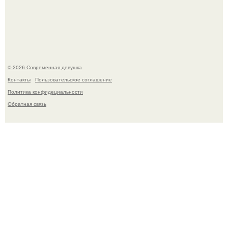
изменились, пройдя путь от подростковых кумиров до
мировых звезд.
© 2026 Современная девушка
Контакты
Пользовательское соглашение
Политика конфидециальности
Обратная связь