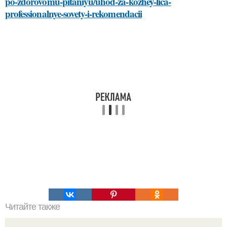
po-zdorovomu-pitaniyu/uhod-za-kozhey-lica-
professionalnye-sovety-i-rekomendacii
Читайте также