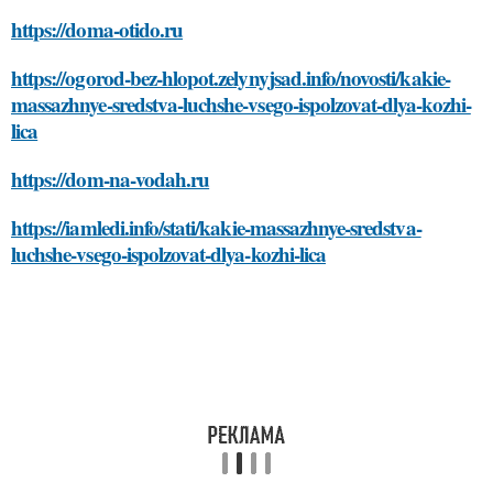
https://doma-otido.ru
https://ogorod-bez-hlopot.zelynyjsad.info/novosti/kakie-
massazhnye-sredstva-luchshe-vsego-ispolzovat-dlya-kozhi-
lica
https://dom-na-vodah.ru
https://iamledi.info/stati/kakie-massazhnye-sredstva-
luchshe-vsego-ispolzovat-dlya-kozhi-lica