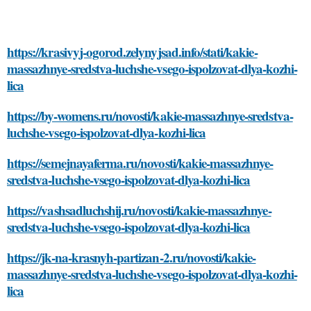
https://krasivyj-ogorod.zelynyjsad.info/stati/kakie-
massazhnye-sredstva-luchshe-vsego-ispolzovat-dlya-kozhi-
lica
https://by-womens.ru/novosti/kakie-massazhnye-sredstva-
luchshe-vsego-ispolzovat-dlya-kozhi-lica
https://semejnayaferma.ru/novosti/kakie-massazhnye-
sredstva-luchshe-vsego-ispolzovat-dlya-kozhi-lica
https://vashsadluchshij.ru/novosti/kakie-massazhnye-
sredstva-luchshe-vsego-ispolzovat-dlya-kozhi-lica
https://jk-na-krasnyh-partizan-2.ru/novosti/kakie-
massazhnye-sredstva-luchshe-vsego-ispolzovat-dlya-kozhi-
lica