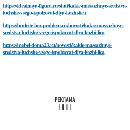
https://idealnaya-figura.ru/stati/kakie-massazhnye-sredstva-
luchshe-vsego-ispolzovat-dlya-kozhi-lica
https://hudeite-bez-problem.ru/novosti/kakie-massazhnye-
sredstva-luchshe-vsego-ispolzovat-dlya-kozhi-lica
https://mebel-doma23.ru/novosti/kakie-massazhnye-
sredstva-luchshe-vsego-ispolzovat-dlya-kozhi-lica