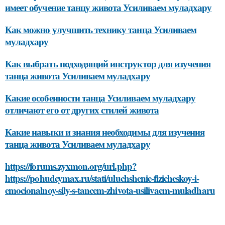
имеет обучение танцу живота Усиливаем муладхару
Как можно улучшить технику танца Усиливаем
муладхару
Как выбрать подходящий инструктор для изучения
танца живота Усиливаем муладхару
Какие особенности танца Усиливаем муладхару
отличают его от других стилей живота
Какие навыки и знания необходимы для изучения
танца живота Усиливаем муладхару
https://forums.zyxmon.org/url.php?
https://pohudeymax.ru/stati/uluchshenie-fizicheskoy-i-
emocionalnoy-sily-s-tancem-zhivota-usilivaem-muladharu