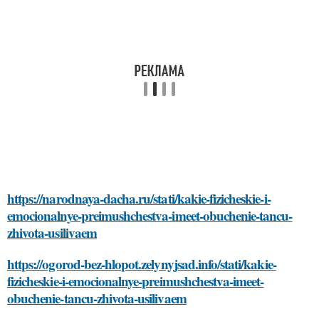
https://narodnaya-dacha.ru/stati/kakie-fizicheskie-i-
emocionalnye-preimushchestva-imeet-obuchenie-tancu-
zhivota-usilivaem
https://ogorod-bez-hlopot.zelynyjsad.info/stati/kakie-
fizicheskie-i-emocionalnye-preimushchestva-imeet-
obuchenie-tancu-zhivota-usilivaem