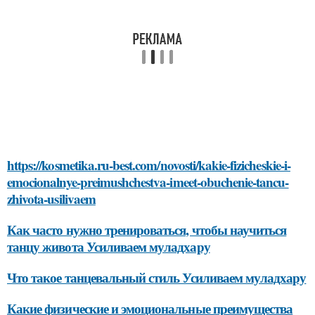
https://kosmetika.ru-best.com/novosti/kakie-fizicheskie-i-
emocionalnye-preimushchestva-imeet-obuchenie-tancu-
zhivota-usilivaem
Как часто нужно тренироваться, чтобы научиться
танцу живота Усиливаем муладхару
Что такое танцевальный стиль Усиливаем муладхару
Какие физические и эмоциональные преимущества