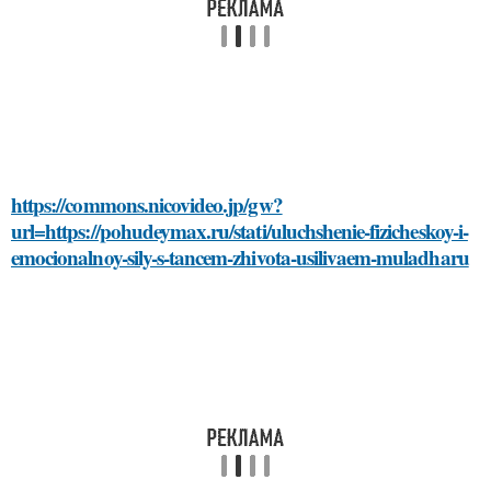
https://commons.nicovideo.jp/gw?
url=https://pohudeymax.ru/stati/uluchshenie-fizicheskoy-i-
emocionalnoy-sily-s-tancem-zhivota-usilivaem-muladharu