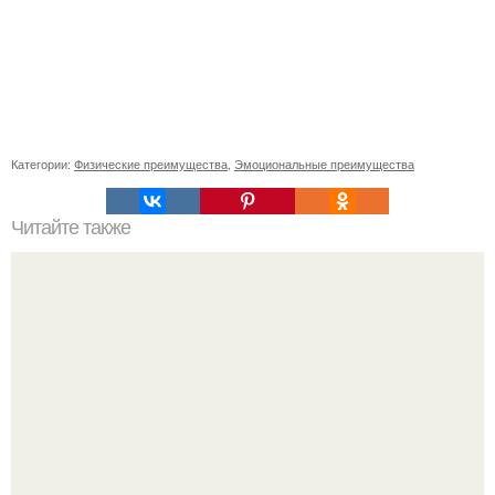
Категории:
Физические преимущества
,
Эмоциональные преимущества
Читайте также
Простые и эффектные способы укладки длинных волос