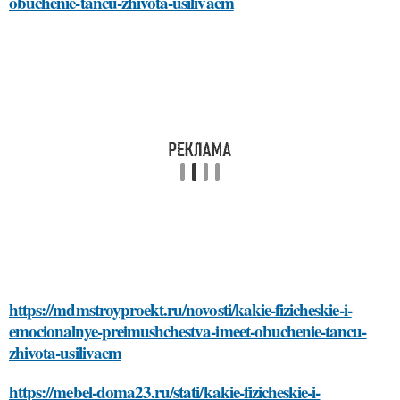
obuchenie-tancu-zhivota-usilivaem
https://mdmstroyproekt.ru/novosti/kakie-fizicheskie-i-
emocionalnye-preimushchestva-imeet-obuchenie-tancu-
zhivota-usilivaem
https://mebel-doma23.ru/stati/kakie-fizicheskie-i-