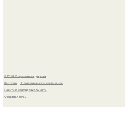
Спустя годы актеры хоррора "Тело Дженнифер" сильно
изменились, пройдя путь от подростковых кумиров до
мировых звезд.
© 2026 Современная девушка
Контакты
Пользовательское соглашение
Политика конфидециальности
Обратная связь