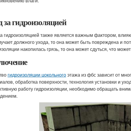
никновению влаги.
д за гидроизоляцией
за гидроизоляцией также является важным фактором, влияю
лучает должного ухода, то она может быть повреждена и по
изоляции накопилась грязь, то она может сдуться, что може
лючение
тво
гидроизоляции цокольного
этажа из фбс зависит от мно
иалов, обработка поверхности, технология установки и ухо
тивную работу гидроизоляции, необходимо обращать вниман
дением.