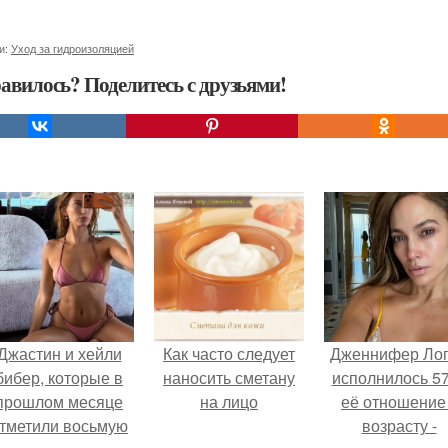
и:
Уход за гидроизоляцией
авилось? Поделитесь с друзьями!
Джастин и хейли
Как часто следует
Дженнифер Ло
бибер, которые в
наносить сметану
исполнилось 57
прошлом месяце
на лицо
её отношение
тметили восьмую
возрасту -