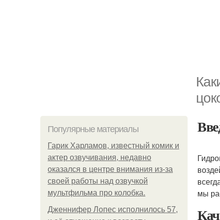
Как
цок
Вве
Популярные материалы
Гарик Харламов, известный комик и
Гидро
актер озвучивания, недавно
возде
оказался в центре внимания из-за
всегд
своей работы над озвучкой
мы ра
мультфильма про колобка.
Кач
Дженнифер Лопес исполнилось 57,