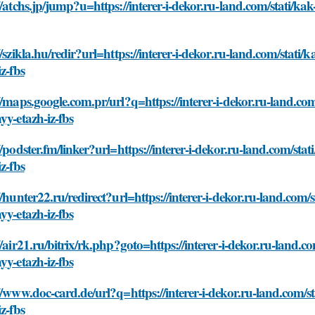
//atchs.jp/jump?u=https://interer-i-dekor.ru-land.com/stati/kak
//szikla.hu/redir?url=https://interer-i-dekor.ru-land.com/stati/k
iz-fbs
//maps.google.com.pr/url?q=https://interer-i-dekor.ru-land.com/
yy-etazh-iz-fbs
//podster.fm/linker?url=https://interer-i-dekor.ru-land.com/stat
iz-fbs
//hunter22.ru/redirect?url=https://interer-i-dekor.ru-land.com/st
yy-etazh-iz-fbs
//air21.ru/bitrix/rk.php?goto=https://interer-i-dekor.ru-land.com
yy-etazh-iz-fbs
//www.doc-card.de/url?q=https://interer-i-dekor.ru-land.com/sta
iz-fbs