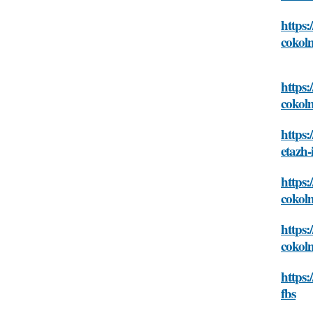
https:
cokoln
https:
cokoln
https:
etazh-
https:
cokoln
https:
cokoln
https:
fbs