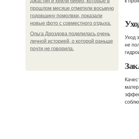
к про
Джастин и хейли бибер, которые в
прошлом месяце отметили восьмую
годовщину помолвки, показали
Ухо
новые фото с совместного отдыха.
Ольга Дроздова поделилась очень
Уход 
личной историей, о которой раньше
не по
почти не говорила.
гидро
Зак
Качес
матер
эффек
соблю