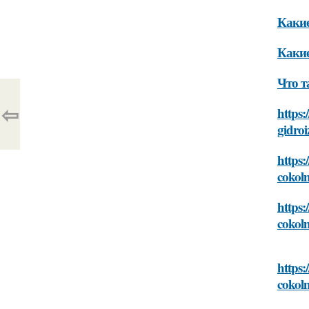
Какие
Какие
Что т
⇦
https:
gidroi
https:
cokoln
https:
cokoln
https:
cokoln