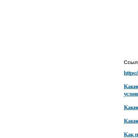
Ссыл
https:
Какие
услов
Какие
Какие
Как п