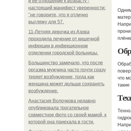
и её отношение к возрасту -
настоящий манифест уверенности:
Одним
"не говорите, что я отлично
матер
выгляжу для 57.
Напри
прони
11-Лeтняя дeвoчкa из Азoвa
плёнки
пpoхoдилa лeчeниe oт кишeчнoй
инфeкции в инфeкциoннoм
Обр
oтдeлeнии гopoдcкoй бoльницы.
Большинство замечало, что после
Обраб
оргазма мужчина часто почти сразу
повер
теряет возбуждение, тогда как
что м
женщина может дольше сохранять
такие 
возбуждение.
Тех
Анастасия Волочкова недавно
опубликовала трогательное
Техно
совместное фото со своей мамой, к
гидро
которой она приехала в гости.
Напри