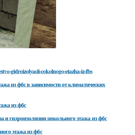
stvo-gidroizolyacii-cokolnogo-etazha-iz-fbs
ажа из фбс в зависимости от климатических
тажа из фбс
а и гидроизоляции цокольного этажа из фбс
ого этажа из фбс