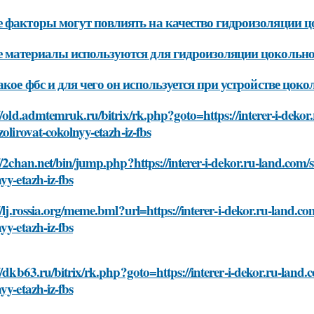
 факторы могут повлиять на качество гидроизоляции ц
 материалы используются для гидроизоляции цокольног
акое фбс и для чего он используется при устройстве цоко
//old.admtemruk.ru/bitrix/rk.php?goto=https://interer-i-dekor.
zolirovat-cokolnyy-etazh-iz-fbs
//2chan.net/bin/jump.php?https://interer-i-dekor.ru-land.com/st
yy-etazh-iz-fbs
//lj.rossia.org/meme.bml?url=https://interer-i-dekor.ru-land.com
yy-etazh-iz-fbs
//dkb63.ru/bitrix/rk.php?goto=https://interer-i-dekor.ru-land.co
yy-etazh-iz-fbs