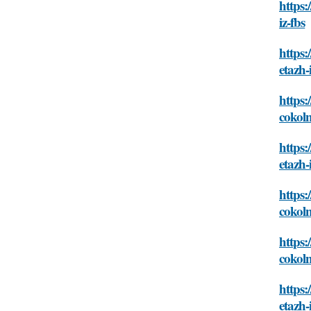
https:
iz-fbs
https:
etazh-
https:
cokoln
https:
etazh-
https:
cokoln
https:
cokoln
https:
etazh-