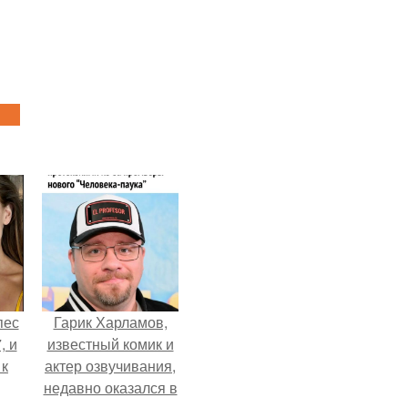
пес
Гарик Харламов,
, и
известный комик и
 к
актер озвучивания,
недавно оказался в