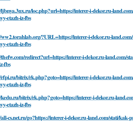
//ljbnya.3nx.ru/loc.php?url=https://interer-i-dekor.ru-land.com/
yy-etazh-iz-fbs
//ww2.torahlab.org/?URL=https://interer-i-dekor.ru-land.com/st
yy-etazh-iz-fbs
//thefw.com/redirect?url=https://interer-i-dekor.ru-land.com/sta
iz-fbs
//rfpi.ru/bitrix/rk.php?goto=https://interer-i-dekor.ru-land.com/
yy-etazh-iz-fbs
//kedu.ru/bitrix/rk.php?goto=https://interer-i-dekor.ru-land.com
yy-etazh-iz-fbs
//all-cs.net.ru/go?https://interer-i-dekor.ru-land.com/stati/kak-p