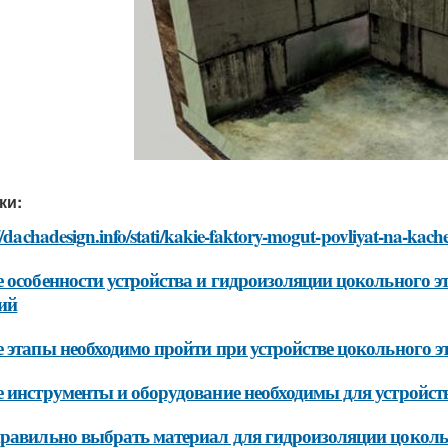
ки:
//dachadesign.info/stati/kakie-faktory-mogut-povliyat-na-kache
 особенности устройства и гидроизоляции цокольного эт
ий
 этапы необходимо пройти при устройстве цокольного э
 инструменты и оборудование необходимы для устройств
равильно выбрать материал для гидроизоляции цокольн