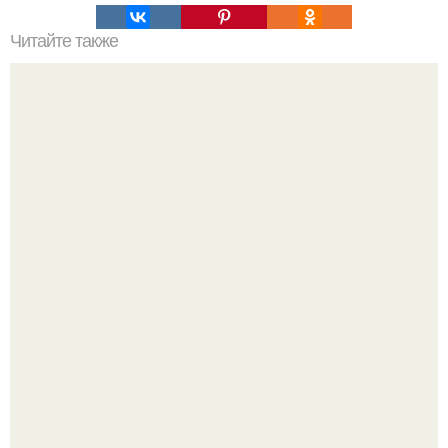
Читайте также
Вишневая запеканка. Ингредиенты:
Блогерша после паузы снова вышла на связь и
опубликовала свежую серию кадров из спальни.