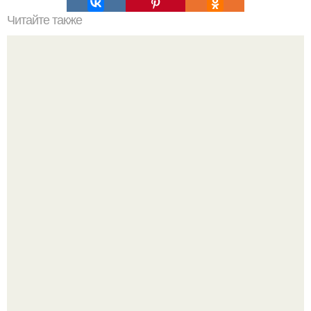
Читайте также
Какие функции выполняет семья в социальной жизни
Анастасию Волочкову не раз упрекали в
приверженности устаревшим бьюти - процедурам.