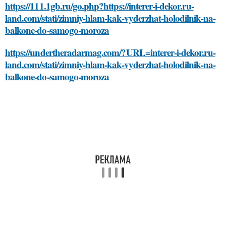
https://111.1gb.ru/go.php?https://interer-i-dekor.ru-
land.com/stati/zimniy-hlam-kak-vyderzhat-holodilnik-na-
balkone-do-samogo-moroza
https://undertheradarmag.com/?URL=interer-i-dekor.ru-
land.com/stati/zimniy-hlam-kak-vyderzhat-holodilnik-na-
balkone-do-samogo-moroza