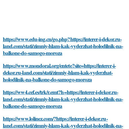
https://www.edu-ing.cn/go.php?https://interer-i-dekor.ru-
land.com/stati/zimniy-hlam-kak-vyderzhat-holodilnik-na-
balkone-do-samogo-moroza
https://www.mondoral.org/entete?site=https://interer-i-
dekor.ru-land.com/stati/zimniy-hlam-kak-vyderzhat-
holodilnik-na-balkone-do-samogo-moroza
https://ww4.cef.es/trk/r.emt?h=https://interer-i-dekor.ru-
land.com/stati/zimniy-hlam-kak-vyderzhat-holodilnik-na-
balkone-do-samogo-moroza
https://www.lolinez.com/?https://interer-i-dekor.ru-
land.com/stati/zimniy-hlam-kak-vyderzhat-holodilnik-na-