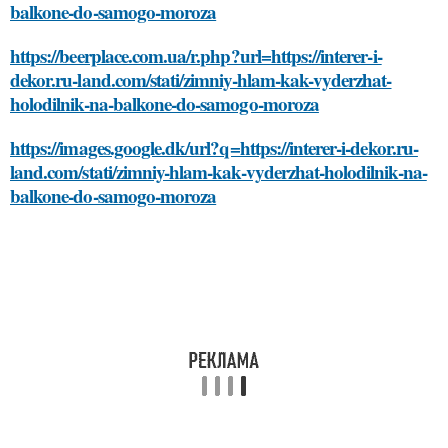
balkone-do-samogo-moroza
https://beerplace.com.ua/r.php?url=https://interer-i-
dekor.ru-land.com/stati/zimniy-hlam-kak-vyderzhat-
holodilnik-na-balkone-do-samogo-moroza
https://images.google.dk/url?q=https://interer-i-dekor.ru-
land.com/stati/zimniy-hlam-kak-vyderzhat-holodilnik-na-
balkone-do-samogo-moroza