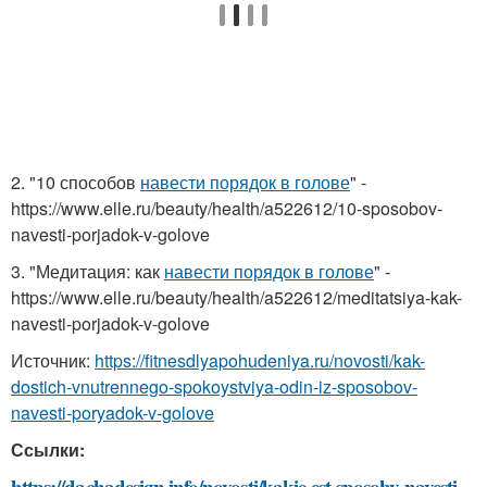
2. "10 способов
навести порядок в голове
" -
https://www.elle.ru/beauty/health/a522612/10-sposobov-
navesti-porjadok-v-golove
3. "Медитация: как
навести порядок в голове
" -
https://www.elle.ru/beauty/health/a522612/meditatsiya-kak-
navesti-porjadok-v-golove
Источник:
https://fitnesdlyapohudeniya.ru/novosti/kak-
dostich-vnutrennego-spokoystviya-odin-iz-sposobov-
navesti-poryadok-v-golove
Ссылки:
https://dachadesign.info/novosti/kakie-est-sposoby-navesti-