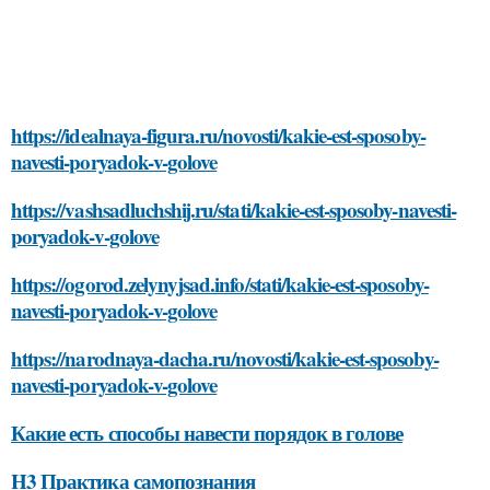
https://idealnaya-figura.ru/novosti/kakie-est-sposoby-
navesti-poryadok-v-golove
https://vashsadluchshij.ru/stati/kakie-est-sposoby-navesti-
poryadok-v-golove
https://ogorod.zelynyjsad.info/stati/kakie-est-sposoby-
navesti-poryadok-v-golove
https://narodnaya-dacha.ru/novosti/kakie-est-sposoby-
navesti-poryadok-v-golove
Какие есть способы навести порядок в голове
H3 Практика самопознания