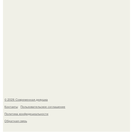
часто почти сразу теряет возбуждение, тогда как
женщина может дольше сохранять возбуждение.
Платье, которое до сих пор вызывает споры спустя годы.
© 2026 Современная девушка
Контакты
Пользовательское соглашение
Политика конфидециальности
Обратная связь