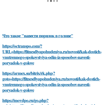
Что такое "навести порядок в голове"
https://octranspo.com/?
URL=https://fitnesdlyapohudeniya.ru/novosti/kak-dostich-
vnutrennego-spokoystviya-odin-iz-sposobov-navesti-
poryadok-v-golove
https://armex.su/bitrix/rk.php?
goto=https://fitnesdlyapohudeniya.ru/novosti/kak-dostich-
vnutrennego-spokoystviya-odin-iz-sposobov-navesti-
poryadok-v-golove
https://movdpo.ru/go.php?