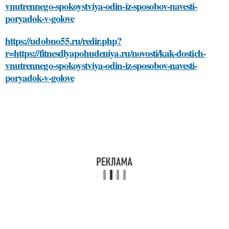
vnutrennego-spokoystviya-odin-iz-sposobov-navesti-
poryadok-v-golove
https://udobno55.ru/redir.php?
r=https://fitnesdlyapohudeniya.ru/novosti/kak-dostich-
vnutrennego-spokoystviya-odin-iz-sposobov-navesti-
poryadok-v-golove