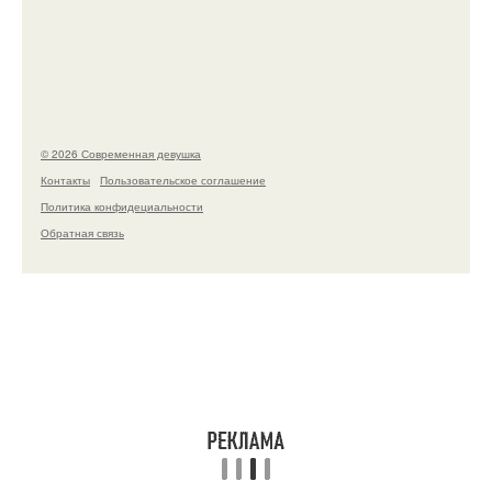
сильно изменились, пройдя путь от подростковых
кумиров до мировых звезд.
© 2026 Современная девушка
Контакты
Пользовательское соглашение
Политика конфидециальности
Обратная связь