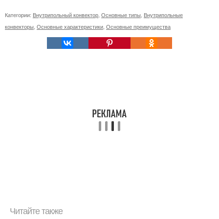
Категории:
Внутрипольный конвектор
,
Основные типы
,
Внутрипольные
конвекторы
,
Основные характеристики
,
Основные преимущества
Читайте также