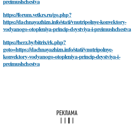
preimushchestva
https://forum.vetkrs.ru/go.php?
https://dachnayazhizn.info/stati/vnutripolnye-konvektory-
vodyanogo-otopleniya-princip-deystviya-i-preimushchestva
https://herz.by/bitrix/rk.php?
goto=https://dachnayazhizn.info/stati/vnutripolnye-
konvektory-vodyanogo-otopleniya-princip-deystviya-i-
preimushchestva