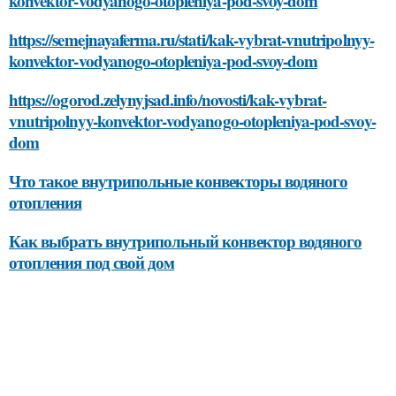
konvektor-vodyanogo-otopleniya-pod-svoy-dom
https://semejnayaferma.ru/stati/kak-vybrat-vnutripolnyy-
konvektor-vodyanogo-otopleniya-pod-svoy-dom
https://ogorod.zelynyjsad.info/novosti/kak-vybrat-
vnutripolnyy-konvektor-vodyanogo-otopleniya-pod-svoy-
dom
Что такое внутрипольные конвекторы водяного
отопления
Как выбрать внутрипольный конвектор водяного
отопления под свой дом