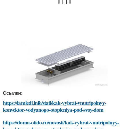
Ссылки:
https://iamledi.info/stati/kak-vybrat-vnutripolnyy-
konvektor-vodyanogo-otopleniya-pod-svoy-dom
https://doma-otido.ru/novosti/kak-vybrat-vnutripolnyy-