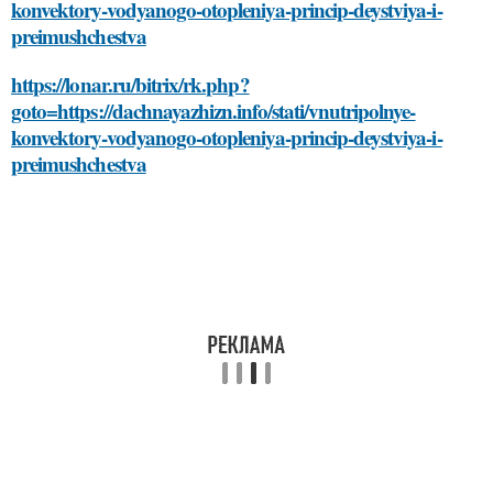
konvektory-vodyanogo-otopleniya-princip-deystviya-i-
preimushchestva
https://lonar.ru/bitrix/rk.php?
goto=https://dachnayazhizn.info/stati/vnutripolnye-
konvektory-vodyanogo-otopleniya-princip-deystviya-i-
preimushchestva