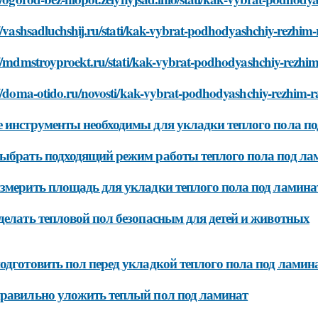
//vashsadluchshij.ru/stati/kak-vybrat-podhodyashchiy-rezhim
://mdmstroyproekt.ru/stati/kak-vybrat-podhodyashchiy-rezhim
://doma-otido.ru/novosti/kak-vybrat-podhodyashchiy-rezhim-r
 инструменты необходимы для укладки теплого пола по
ыбрать подходящий режим работы теплого пола под ла
змерить площадь для укладки теплого пола под ламина
делать тепловой пол безопасным для детей и животных
одготовить пол перед укладкой теплого пола под ламин
равильно уложить теплый пол под ламинат