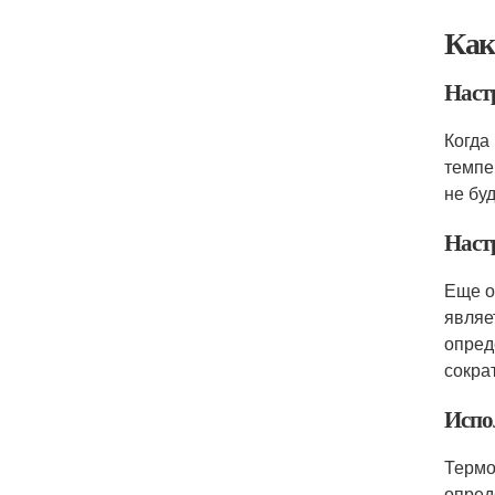
Как
Наст
Когда
темпе
не бу
Наст
Еще о
являе
опред
сокра
Испо
Термо
опред