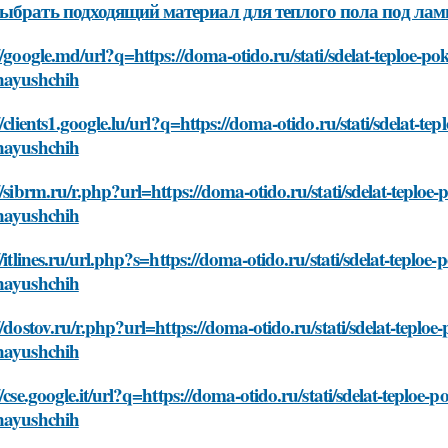
ыбрать подходящий материал для теплого пола под лам
//google.md/url?q=https://doma-otido.ru/stati/sdelat-teploe-po
nayushchih
//clients1.google.lu/url?q=https://doma-otido.ru/stati/sdelat-te
nayushchih
//sibrm.ru/r.php?url=https://doma-otido.ru/stati/sdelat-teploe
nayushchih
//itlines.ru/url.php?s=https://doma-otido.ru/stati/sdelat-teploe
nayushchih
//dostov.ru/r.php?url=https://doma-otido.ru/stati/sdelat-teploe
nayushchih
//cse.google.it/url?q=https://doma-otido.ru/stati/sdelat-teploe-
nayushchih