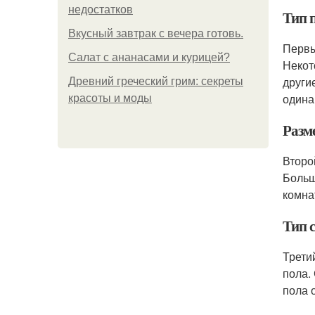
недостатков
Тип 
Вкусный завтрак с вечера готовь.
Первы
Салат с ананасами и курицей?
Некот
други
Древний греческий грим: секреты
одина
красоты и моды
Разм
Второ
Больш
комна
Тип 
Трети
пола.
пола 