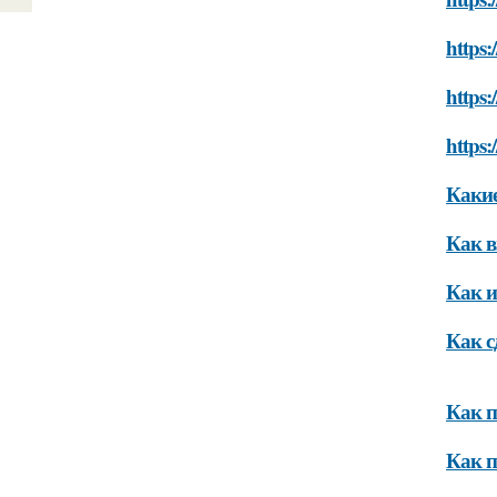
https:
https
https
Какие
Как в
Как и
Как с
Как п
Как п