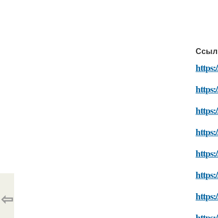
Ссыл
https
https:
https:
https
https:
https:
⇦
https:
https: