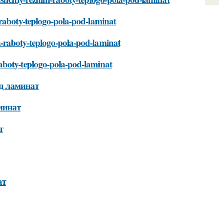
-raboty-teplogo-pola-pod-laminat
-raboty-teplogo-pola-pod-laminat
aboty-teplogo-pola-pod-laminat
д ламинат
минат
т
ат