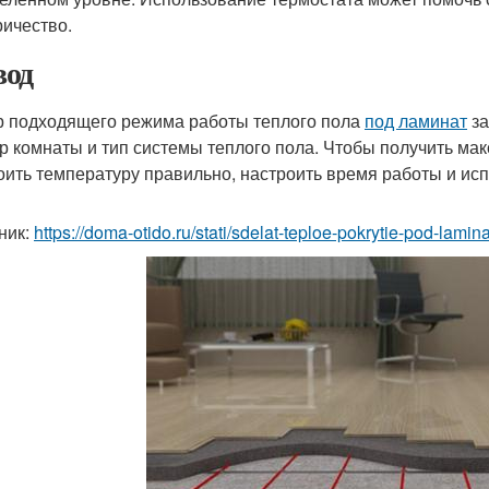
ричество.
од
 подходящего режима работы теплого пола
под ламинат
за
р комнаты и тип системы теплого пола. Чтобы получить м
оить температуру правильно, настроить время работы и исп
ник:
https://doma-otido.ru/stati/sdelat-teploe-pokrytie-pod-lami