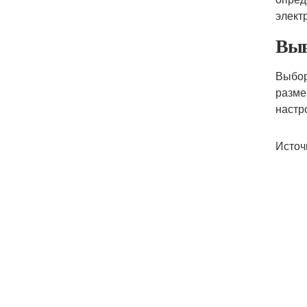
элект
Выв
Выбор
разме
настр
Источ