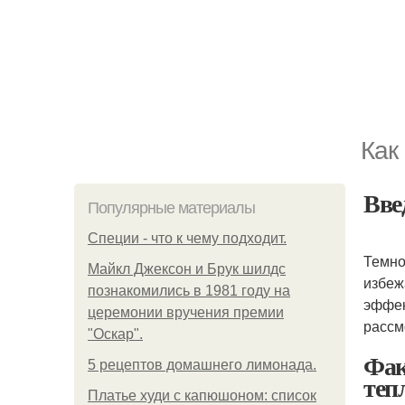
Как
Вве
Популярные материалы
Специи - что к чему подходит.
Темно
Майкл Джексон и Брук шилдс
избеж
познакомились в 1981 году на
эффек
церемонии вручения премии
рассм
"Оскар".
Фак
5 рецептов домашнего лимонада.
теп
Платье худи с капюшоном: список