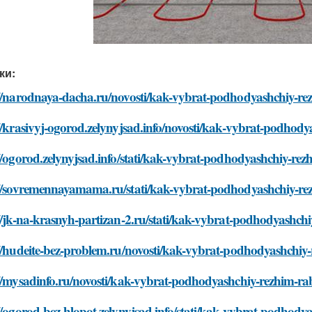
ки:
://narodnaya-dacha.ru/novosti/kak-vybrat-podhodyashchiy-re
//krasivyj-ogorod.zelynyjsad.info/novosti/kak-vybrat-podhod
//ogorod.zelynyjsad.info/stati/kak-vybrat-podhodyashchiy-re
://sovremennayamama.ru/stati/kak-vybrat-podhodyashchiy-re
//jk-na-krasnyh-partizan-2.ru/stati/kak-vybrat-podhodyashch
//hudeite-bez-problem.ru/novosti/kak-vybrat-podhodyashchiy
//mysadinfo.ru/novosti/kak-vybrat-podhodyashchiy-rezhim-ra
//ogorod-bez-hlopot.zelynyjsad.info/stati/kak-vybrat-podhod