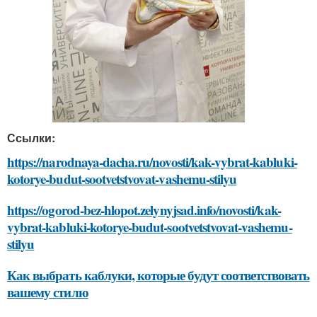
Ссылки:
https://narodnaya-dacha.ru/novosti/kak-vybrat-kabluki-
kotorye-budut-sootvetstvovat-vashemu-stilyu
https://ogorod-bez-hlopot.zelynyjsad.info/novosti/kak-
vybrat-kabluki-kotorye-budut-sootvetstvovat-vashemu-
stilyu
Как выбрать каблуки, которые будут соответствовать
вашему стилю