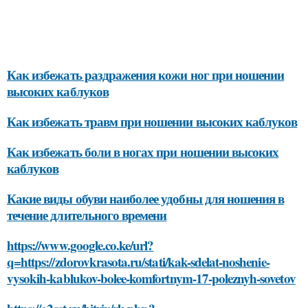
Как избежать раздражения кожи ног при ношении
высоких каблуков
Как избежать травм при ношении высоких каблуков
Как избежать боли в ногах при ношении высоких
каблуков
Какие виды обуви наиболее удобны для ношения в
течение длительного времени
https://www.google.co.ke/url?
q=https://zdorovkrasota.ru/stati/kak-sdelat-noshenie-
vysokih-kablukov-bolee-komfortnym-17-poleznyh-sovetov