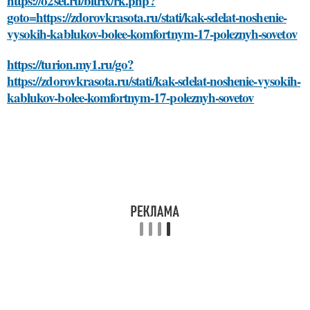
https://o2set.ru/bitrix/rk.php?
goto=https://zdorovkrasota.ru/stati/kak-sdelat-noshenie-
vysokih-kablukov-bolee-komfortnym-17-poleznyh-sovetov
https://turion.my1.ru/go?
https://zdorovkrasota.ru/stati/kak-sdelat-noshenie-vysokih-
kablukov-bolee-komfortnym-17-poleznyh-sovetov