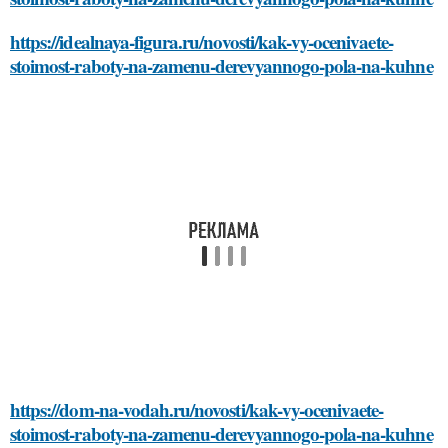
https://idealnaya-figura.ru/novosti/kak-vy-ocenivaete-
stoimost-raboty-na-zamenu-derevyannogo-pola-na-kuhne
https://dom-na-vodah.ru/novosti/kak-vy-ocenivaete-
stoimost-raboty-na-zamenu-derevyannogo-pola-na-kuhne