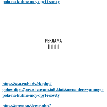
pola-na-kuhne-moy-opyt-i-sovety
https://szsa.ru/bitrix/rk.php?
goto=https://postroivsesam.info/stati/smena-derevyannogo-
pola-na-kuhne-moy-opyt-i-sovety
https://omga.su/viewer.php?