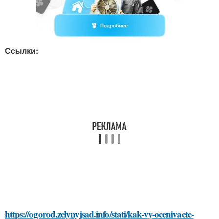
Ссылки:
https://ogorod.zelynyjsad.info/stati/kak-vy-ocenivaete-