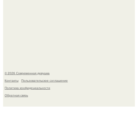
Платье, которое до сих пор вызывает споры спустя годы.
© 2026 Современная девушка
Контакты
Пользовательское соглашение
Политика конфидециальности
Обратная связь