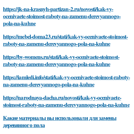
https://jk-na-krasnyh-partizan-2.ru/novosti/kak-vy-
ocenivaete-stoimost-raboty-na-zamenu-derevyannogo-
pola-na-kuhne
https://mebel-doma23.ru/stati/kak-vy-ocenivaete-stoimost-
raboty-na-zamenu-derevyannogo-pola-na-kuhne
https://by-womens.ru/stati/kak-vy-ocenivaete-stoimost-
raboty-na-zamenu-derevyannogo-pola-na-kuhne
https://iamledi.info/stati/kak-vy-ocenivaete-stoimost-raboty-
na-zamenu-derevyannogo-pola-na-kuhne
https://narodnaya-dacha.ru/novosti/kak-vy-ocenivaete-
stoimost-raboty-na-zamenu-derevyannogo-pola-na-kuhne
Какие материалы вы использовали для замены
деревянного пола