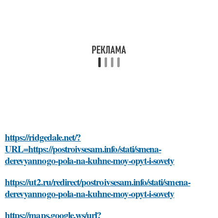
https://ridgedale.net/?
URL=https://postroivsesam.info/stati/smena-
derevyannogo-pola-na-kuhne-moy-opyt-i-sovety
https://ut2.ru/redirect/postroivsesam.info/stati/smena-
derevyannogo-pola-na-kuhne-moy-opyt-i-sovety
https://maps.google.ws/url?