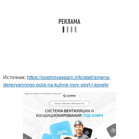
Источник:
https://postroivsesam.info/stati/smena-
derevyannogo-pola-na-kuhne-moy-opyt-i-sovety