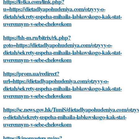
https://fotka.com/link.php?
u=https://dietadlyapohudeniya.com/otzyvy-o-
dietah/sekrety-uspeha-mihaila-labkovskogo-kak-stat-
uverennym-v-sebe-chelovekom
https://hh-m.ru/bitrix/rk.php?
goto=https://dietadlyapohudeniya.com/otzyvy-o-
dietah/sekrety-uspeha-mihaila-labkovskogo-kak-stat-
uverennym-v-sebe-chelovekom
https://prom.ua/redirect?
url=https://dietadlyapohudeniya.com/otzyvy-o-
dietah/sekrety-uspeha-mihaila-labkovskogo-kak-stat-
uverennym-v-sebe-chelovekom
https://sc.news.gov.hk/TuniS/dietadlyapohudeniya.com/otzyv
o-dietah/sekrety-uspeha-mihaila-labkovskogo-kak-stat-
uverennym-v-sebe-chelovekom
https://kinomasters.ru/go?