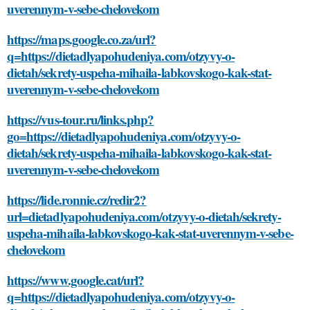
uverennym-v-sebe-chelovekom
https://maps.google.co.za/url?
q=https://dietadlyapohudeniya.com/otzyvy-o-
dietah/sekrety-uspeha-mihaila-labkovskogo-kak-stat-
uverennym-v-sebe-chelovekom
https://vus-tour.ru/links.php?
go=https://dietadlyapohudeniya.com/otzyvy-o-
dietah/sekrety-uspeha-mihaila-labkovskogo-kak-stat-
uverennym-v-sebe-chelovekom
https://lide.ronnie.cz/redir2?
url=dietadlyapohudeniya.com/otzyvy-o-dietah/sekrety-
uspeha-mihaila-labkovskogo-kak-stat-uverennym-v-sebe-
chelovekom
https://www.google.cat/url?
q=https://dietadlyapohudeniya.com/otzyvy-o-