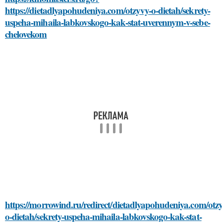
https://dietadlyapohudeniya.com/otzyvy-o-dietah/sekrety-
uspeha-mihaila-labkovskogo-kak-stat-uverennym-v-sebe-
chelovekom
https://morrowind.ru/redirect/dietadlyapohudeniya.com/otz
o-dietah/sekrety-uspeha-mihaila-labkovskogo-kak-stat-