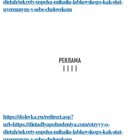
dietah/sekrety-uspeha-mihaila-labkovskogo-kak-stat-
uverennym-v-sebe-chelovekom
https://dolevka.ru/redirect.asp?
url=https://dietadlyapohudeniya.com/otzyvy-o-
dietah/sekrety-uspeha-mihaila-labkovskogo-kak-stat-
uverennym-v-sebe-chelovekom