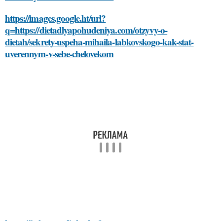
https://images.google.ht/url?
q=https://dietadlyapohudeniya.com/otzyvy-o-
dietah/sekrety-uspeha-mihaila-labkovskogo-kak-stat-
uverennym-v-sebe-chelovekom