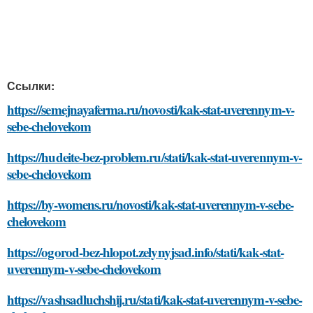
Ссылки:
https://semejnayaferma.ru/novosti/kak-stat-uverennym-v-
sebe-chelovekom
https://hudeite-bez-problem.ru/stati/kak-stat-uverennym-v-
sebe-chelovekom
https://by-womens.ru/novosti/kak-stat-uverennym-v-sebe-
chelovekom
https://ogorod-bez-hlopot.zelynyjsad.info/stati/kak-stat-
uverennym-v-sebe-chelovekom
https://vashsadluchshij.ru/stati/kak-stat-uverennym-v-sebe-