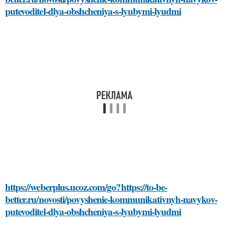
putevoditel-dlya-obshcheniya-s-lyubymi-lyudmi
https://weberplus.ucoz.com/go?https://to-be-
better.ru/novosti/povyshenie-kommunikativnyh-navykov-
putevoditel-dlya-obshcheniya-s-lyubymi-lyudmi