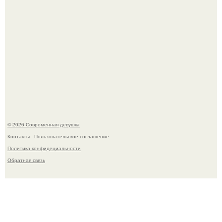
У юли Гаврилиной снова случился конфликт с комиком
Ильей Соболевым.
© 2026 Современная девушка
Контакты
Пользовательское соглашение
Политика конфидециальности
Обратная связь