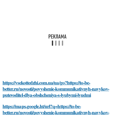
https://vsekottedzhi.com.ua/ua/go?https://to-be-
better.ru/novosti/povyshenie-kommunikativnyh-navykov-
putevoditel-dlya-obshcheniya-s-lyubymi-lyudmi
https://maps.google.ht/url?q=https://to-be-
better.ru/novosti/povyshenie-kommunikativnyh-navykov-