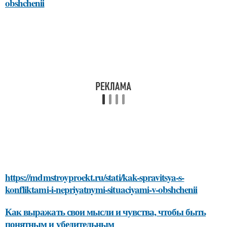
obshchenii
https://mdmstroyproekt.ru/stati/kak-spravitsya-s-
konfliktami-i-nepriyatnymi-situaciyami-v-obshchenii
Как выражать свои мысли и чувства, чтобы быть
понятным и убедительным