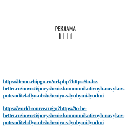
https://demo.chipgu.ru/url.php?https://to-be-
better.ru/novosti/povyshenie-kommunikativnyh-navykov-
putevoditel-dlya-obshcheniya-s-lyubymi-lyudmi
https://world-source.ru/go?https://to-be-
better.ru/novosti/povyshenie-kommunikativnyh-navykov-
putevoditel-dlya-obshcheniya-s-lyubymi-lyudmi