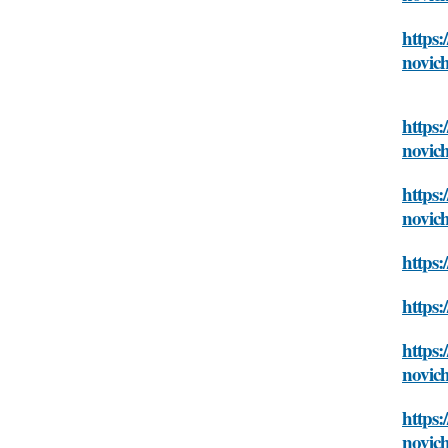
https:
novic
https:
novic
https
novic
https:
https:
https:
novic
https:
novic