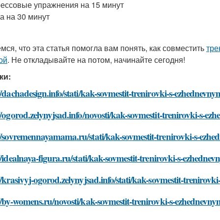
ессовые упражнения на 15 минут
а на 30 минут
мся, что эта статья помогла вам понять, как совместить
тре
ой
. Не откладывайте на потом, начинайте сегодня!
ки:
//dachadesign.info/stati/kak-sovmestit-trenirovki-s-ezhednev
//ogorod.zelynyjsad.info/novosti/kak-sovmestit-trenirovki-s-
://sovremennayamama.ru/stati/kak-sovmestit-trenirovki-s-ezh
//idealnaya-figura.ru/stati/kak-sovmestit-trenirovki-s-ezhedn
//krasivyj-ogorod.zelynyjsad.info/stati/kak-sovmestit-treniro
//by-womens.ru/novosti/kak-sovmestit-trenirovki-s-ezhednevn