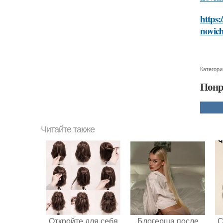
https:
novic
Категори
Понр
Читайте также
Откройте для себя
Блогерша после
С