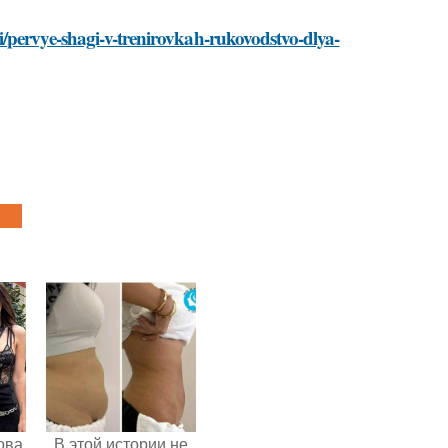
/pervye-shagi-v-trenirovkah-rukovodstvo-dlya-
ова
В этой истории не