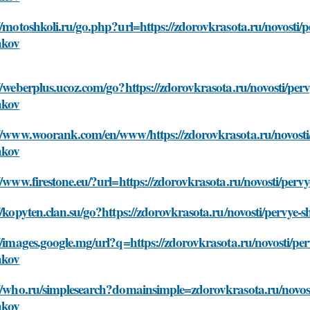
//motoshkoli.ru/go.php?url=https://zdorovkrasota.ru/novosti/
hkov
//weberplus.ucoz.com/go?https://zdorovkrasota.ru/novosti/per
hkov
://www.woorank.com/en/www/https://zdorovkrasota.ru/novosti/
hkov
//www.firestone.eu/?url=https://zdorovkrasota.ru/novosti/per
//kopyten.clan.su/go?https://zdorovkrasota.ru/novosti/pervye
//images.google.mg/url?q=https://zdorovkrasota.ru/novosti/pe
hkov
//who.ru/simplesearch?domainsimple=zdorovkrasota.ru/novost
hkov