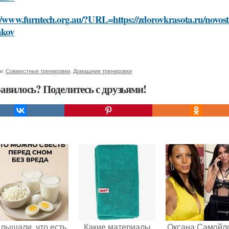
//www.furntech.org.au/?URL=https://zdorovkrasota.ru/novosti
hkov
и:
Совместные тренировки
,
Домашние тренировки
авилось? Поделитесь с друзьями!
лышали, что есть
Какие материалы
Оксана Самойл