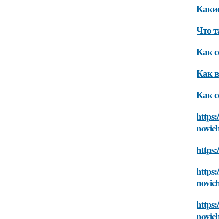
Какие
Что т
Как с
Как в
Как с
https:
novic
https:
https:
novic
https:
novic