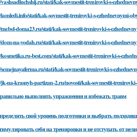
//vashsadluchshij.ru/stati/kak-sovmestit-trenirovki-s-ezhedne
//iamledi.info/stati/kak-sovmestit-trenirovki-s-ezhednevnymi-
//mebel-doma23.ru/stati/kak-sovmestit-trenirovki-s-ezhednev
//dom-na-vodah.ru/stati/kak-sovmestit-trenirovki-s-ezhednev
//kosmetika.ru-best.com/stati/kak-sovmestit-trenirovki-s-ezh
//semejnayaferma.ru/stati/kak-sovmestit-trenirovki-s-ezhedne
//jk-na-krasnyh-partizan-2.ru/novosti/kak-sovmestit-trenirov
равильно выполнять упражнения и избежать травм
пределить свой уровень подготовки и выбрать подход
тимулировать себя на тренировки и не отступать от цели