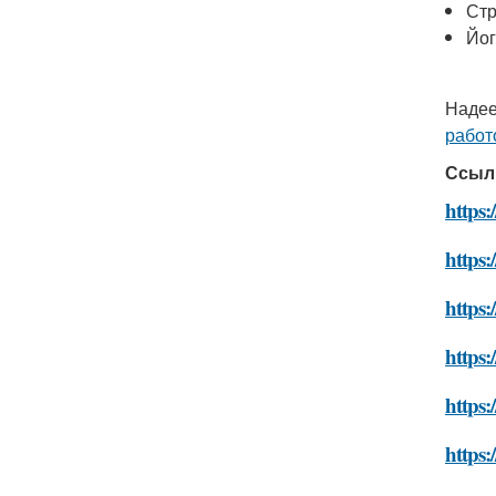
Стр
Йог
Надее
работ
Ссыл
https:
https:
https
https:
https:
https: