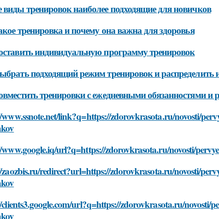
 виды тренировок наиболее подходящие для новичков
акое тренировка и почему она важна для здоровья
оставить индивидуальную программу тренировок
ыбрать подходящий режим тренировок и распределить и
овместить тренировки с ежедневными обязанностями и 
//www.ssnote.net/link?q=https://zdorovkrasota.ru/novosti/per
hkov
//www.google.iq/url?q=https://zdorovkrasota.ru/novosti/pervy
//zaozbis.ru/redirect?url=https://zdorovkrasota.ru/novosti/per
hkov
//clients3.google.com/url?q=https://zdorovkrasota.ru/novosti/
hkov