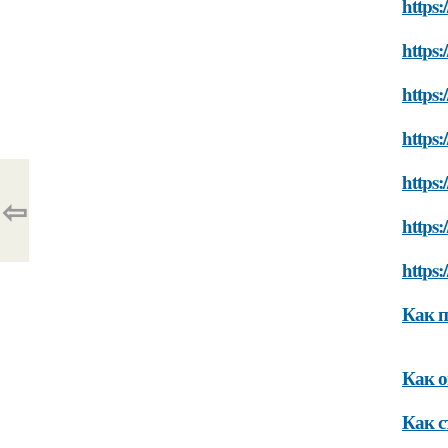
https:
https:
https:
https:
https:
⇦
https:
https:
Как п
Как о
Как с