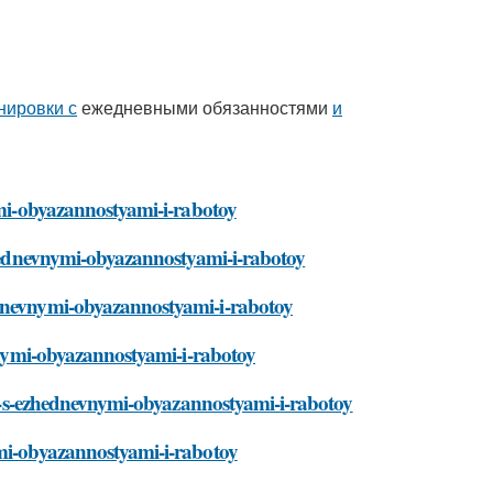
нировки с
ежедневными обязанностями
и
nymi-obyazannostyami-i-rabotoy
ezhednevnymi-obyazannostyami-i-rabotoy
ednevnymi-obyazannostyami-i-rabotoy
evnymi-obyazannostyami-i-rabotoy
vki-s-ezhednevnymi-obyazannostyami-i-rabotoy
ymi-obyazannostyami-i-rabotoy