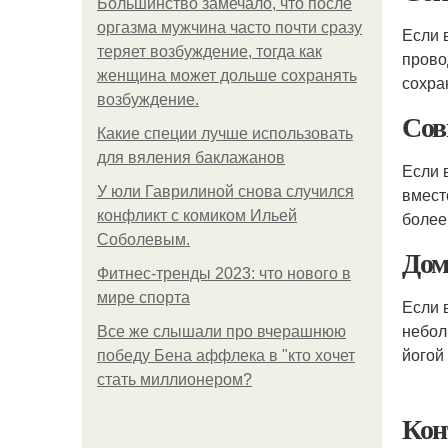
Большинство замечало, что после
оргазма мужчина часто почти сразу
Если 
теряет возбуждение, тогда как
прово
женщина может дольше сохранять
сохра
возбуждение.
Сов
Какие специи лучше использовать
для вяления баклажанов
Если 
У юли Гаврилиной снова случился
вмест
конфликт с комиком Ильей
более
Соболевым.
Дом
Фитнес-тренды 2023: что нового в
мире спорта
Если 
небол
Все же слышали про вчерашнюю
йогой
победу Бена аффлека в "кто хочет
стать миллионером?
Кон