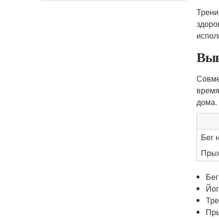
Трени
здоро
испол
Выв
Совм
время
дома.
Бег 
Прыж
Бег
Йог
Тре
Пры