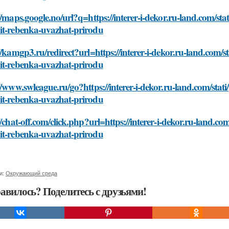
//maps.google.no/url?q=https://interer-i-dekor.ru-land.com/st
it-rebenka-uvazhat-prirodu
//kamgp3.ru/redirect?url=https://interer-i-dekor.ru-land.com/
it-rebenka-uvazhat-prirodu
//www.swleague.ru/go?https://interer-i-dekor.ru-land.com/sta
it-rebenka-uvazhat-prirodu
//chat-off.com/click.php?url=https://interer-i-dekor.ru-land.c
it-rebenka-uvazhat-prirodu
и:
Окружающий среда
авилось? Поделитесь с друзьями!