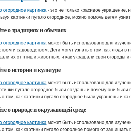
о огородное картинка
- это не только красивое украшение, 
ьзуя картинки пугало огородное, можно помочь детям узнать
йте о традициях и обычаях
о огородное картинка
может быть использовано для изучени
ством и садоводством. Дети могут узнать о том, как люди 
али их от птиц и животных, и как украшали свои огороды и
те о истории и культуре
о огородное картинка
может быть использовано для изучения
артинки пугало огородное были созданы и почему они были
ь о том, как картинки пугало огородное были украшены и к
йте о природе и окружающей среде
о огородное картинка
может быть использовано для изучен
ь о том, как картинки пугало огородное помогают защищать р