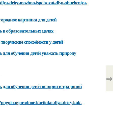
-dlya-detey-mozhno-ispolzovat-dlya-obucheniya-
ородное картинка для детей
ь в образовательных целях
творческие способности у детей
ь для обучения детей уважать природу
⇨
ь для обучения детей истории и традиций
ati/pugalo-ogorodnoe-kartinka-dlya-detey-kak-