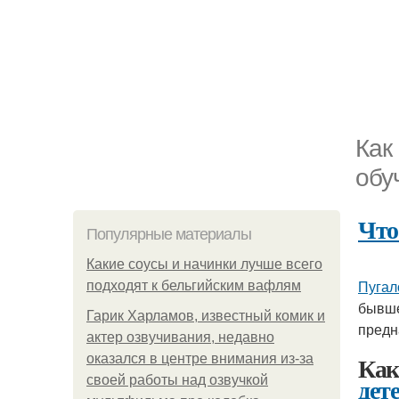
Как
обу
Что
Популярные материалы
Какие соусы и начинки лучше всего
Пугал
подходят к бельгийским вафлям
бывше
Гарик Харламов, известный комик и
предн
актер озвучивания, недавно
Как
оказался в центре внимания из-за
дет
своей работы над озвучкой