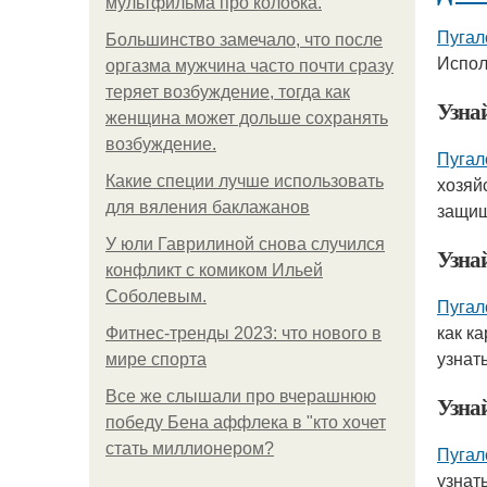
мультфильма про колобка.
Пугал
Большинство замечало, что после
Испол
оргазма мужчина часто почти сразу
теряет возбуждение, тогда как
Узна
женщина может дольше сохранять
возбуждение.
Пугал
Какие специи лучше использовать
хозяй
для вяления баклажанов
защищ
У юли Гаврилиной снова случился
Узнай
конфликт с комиком Ильей
Соболевым.
Пугал
как к
Фитнес-тренды 2023: что нового в
узнат
мире спорта
Все же слышали про вчерашнюю
Узна
победу Бена аффлека в "кто хочет
стать миллионером?
Пугал
узнат