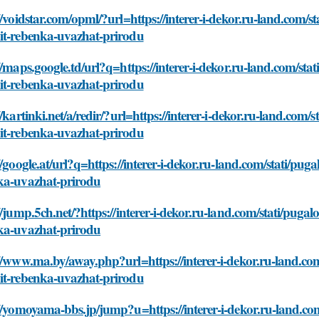
//voidstar.com/opml/?url=https://interer-i-dekor.ru-land.com/
it-rebenka-uvazhat-prirodu
//maps.google.td/url?q=https://interer-i-dekor.ru-land.com/st
it-rebenka-uvazhat-prirodu
//kartinki.net/a/redir/?url=https://interer-i-dekor.ru-land.com
it-rebenka-uvazhat-prirodu
//google.at/url?q=https://interer-i-dekor.ru-land.com/stati/pu
ka-uvazhat-prirodu
//jump.5ch.net/?https://interer-i-dekor.ru-land.com/stati/pug
ka-uvazhat-prirodu
//www.ma.by/away.php?url=https://interer-i-dekor.ru-land.co
it-rebenka-uvazhat-prirodu
//yomoyama-bbs.jp/jump?u=https://interer-i-dekor.ru-land.co