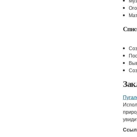
Муз
Ого
Мат
Спис
Соз
Пос
Выв
Соз
Зак
Пугал
Испол
приро
увиди
Ссыл