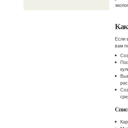
эколо
Как
Если 
вам п
Соз
Пос
кул
Выв
рас
Соз
сре
Спис
Кар