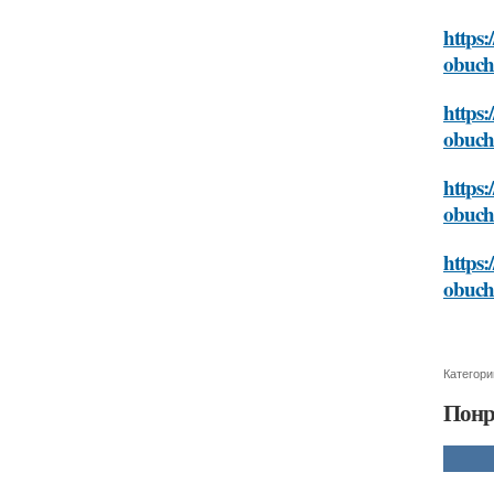
https:
obuch
https:
obuch
https:
obuch
https:
obuch
Категори
Понр