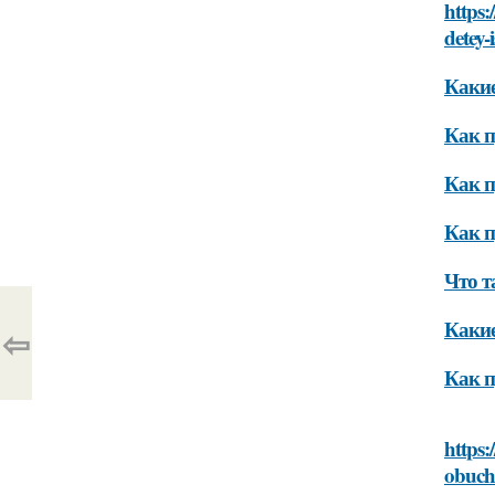
https:
detey-i
Какие
Как п
Как п
Как п
Что т
Какие
⇦
Как п
https:
obuch