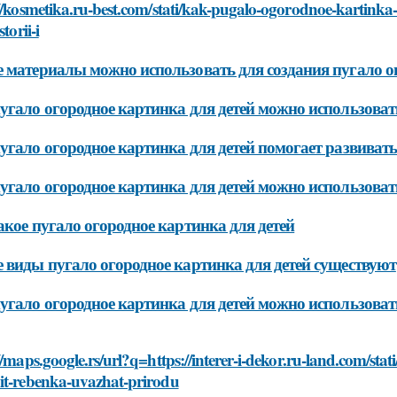
//kosmetika.ru-best.com/stati/kak-pugalo-ogorodnoe-kartinka
storii-i
 материалы можно использовать для создания пугало ог
угало огородное картинка для детей можно использоват
угало огородное картинка для детей помогает развивать 
угало огородное картинка для детей можно использоват
акое пугало огородное картинка для детей
 виды пугало огородное картинка для детей существуют
угало огородное картинка для детей можно использоват
//maps.google.rs/url?q=https://interer-i-dekor.ru-land.com/st
it-rebenka-uvazhat-prirodu