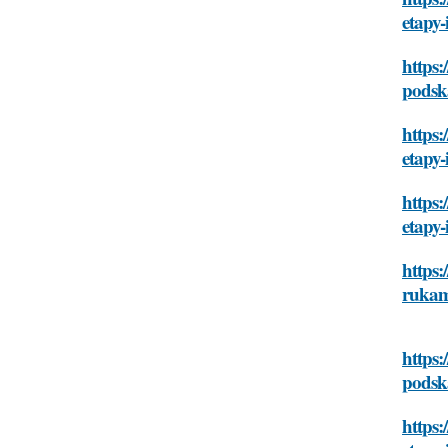
etapy-
https:
podsk
https:
etapy-
https:
etapy-
https:
rukam
https:
podsk
https: