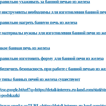
равильно ухаживать за банной печью из железа
 инструменты необходимы для изготовления банной печ
равильно нагреть банную печь из железа
 материалы нужны для изготовления банной печи из же
акое банная печь из железа
равильно изготовить форму для банной печи из железа
беспечить безопасность при работе с банной печью из же
 типы банных печей из железа существуют
//cse.google.bt/url?q=https://detali-interera.ru-land.com/stat
i-podskazki
//www.onesky.ca/?URL=https://detali-interera.ru-land.com/st