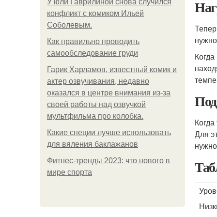
Наг
У юли Гаврилиной снова случился
конфликт с комиком Ильей
Соболевым.
Тепер
нужно
Как правильно проводить
самообследование груди
Когда
наход
Гарик Харламов, известный комик и
темпе
актер озвучивания, недавно
оказался в центре внимания из-за
Под
своей работы над озвучкой
мультфильма про колобка.
Когда
Какие специи лучше использовать
Для э
для вяления баклажанов
нужно
Фитнес-тренды 2023: что нового в
Таб
мире спорта
Уров
Низк