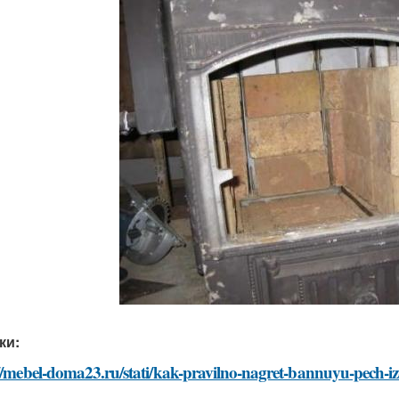
ки:
//mebel-doma23.ru/stati/kak-pravilno-nagret-bannuyu-pech-iz