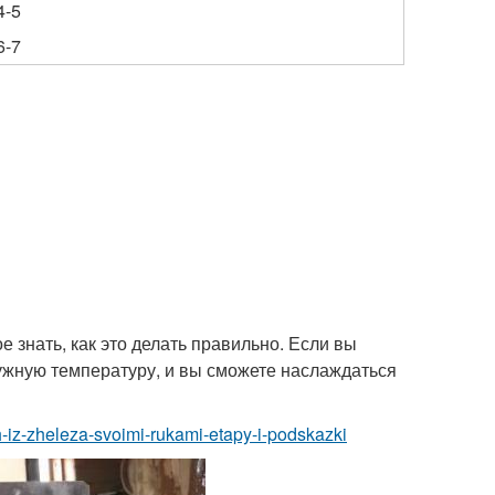
4-5
6-7
е знать, как это делать правильно. Если вы
нужную температуру, и вы сможете наслаждаться
ch-iz-zheleza-svoimi-rukami-etapy-i-podskazki