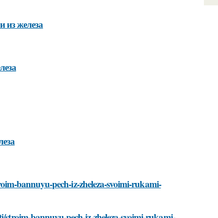
и из железа
леза
леза
i/stroim-bannuyu-pech-iz-zheleza-svoimi-rukami-
ati/stroim-bannuyu-pech-iz-zheleza-svoimi-rukami-