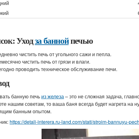
дний
окий
сок: Уход
за банной
печью
дневно чистить печь от угольного сажи и пепла.
месячно чистить печь от грязи и влаги.
годно проводить техническое обслуживание печи.
од
вать банную печь
из железа
– это не сложная задача, главно
ете нашим советам, то ваша баня всегда будет нагрета на 
ящим банным опытом.
ник:
https://detali-interera.ru-land.com/stati/stroim-bannuyu-pe