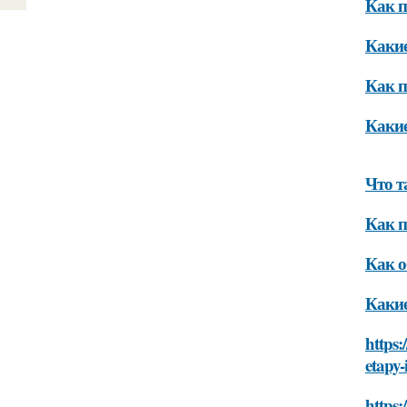
Как п
Какие
Как п
Какие
Что т
Как п
Как о
Какие
https:
etapy-
https: