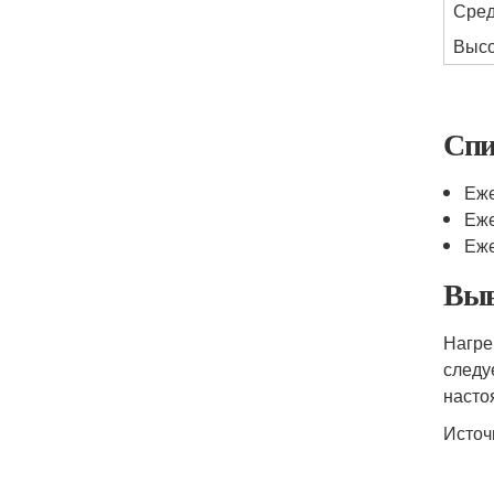
Сре
Выс
Спи
Еже
Еже
Еже
Выв
Нагре
следу
насто
Источ