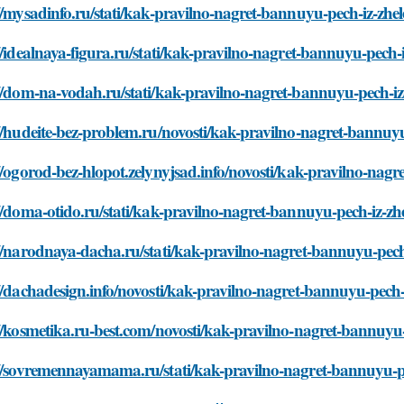
//mysadinfo.ru/stati/kak-pravilno-nagret-bannuyu-pech-iz-zhel
//idealnaya-figura.ru/stati/kak-pravilno-nagret-bannuyu-pech-i
//dom-na-vodah.ru/stati/kak-pravilno-nagret-bannuyu-pech-iz
//hudeite-bez-problem.ru/novosti/kak-pravilno-nagret-bannuyu
//ogorod-bez-hlopot.zelynyjsad.info/novosti/kak-pravilno-nagr
//doma-otido.ru/stati/kak-pravilno-nagret-bannuyu-pech-iz-zh
//narodnaya-dacha.ru/stati/kak-pravilno-nagret-bannuyu-pech
//dachadesign.info/novosti/kak-pravilno-nagret-bannuyu-pech-
//kosmetika.ru-best.com/novosti/kak-pravilno-nagret-bannuyu-
://sovremennayamama.ru/stati/kak-pravilno-nagret-bannuyu-pe