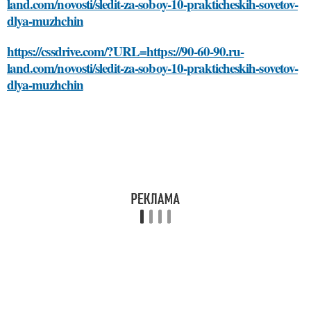
land.com/novosti/sledit-za-soboy-10-prakticheskih-sovetov-
dlya-muzhchin
https://cssdrive.com/?URL=https://90-60-90.ru-
land.com/novosti/sledit-za-soboy-10-prakticheskih-sovetov-
dlya-muzhchin