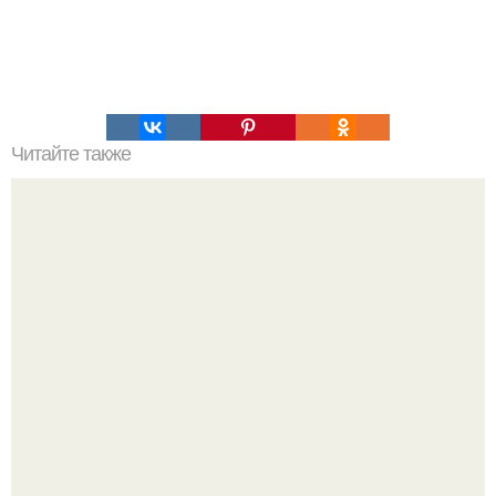
Читайте также
Какие декоративные элементы можно использовать для
создания интерьера спальни в светлых тонах