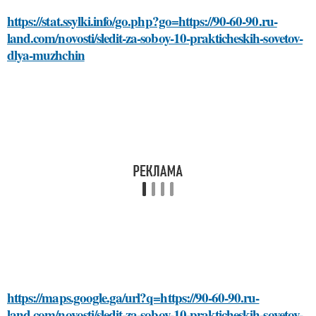
https://stat.ssylki.info/go.php?go=https://90-60-90.ru-
land.com/novosti/sledit-za-soboy-10-prakticheskih-sovetov-
dlya-muzhchin
https://maps.google.ga/url?q=https://90-60-90.ru-
land.com/novosti/sledit-za-soboy-10-prakticheskih-sovetov-