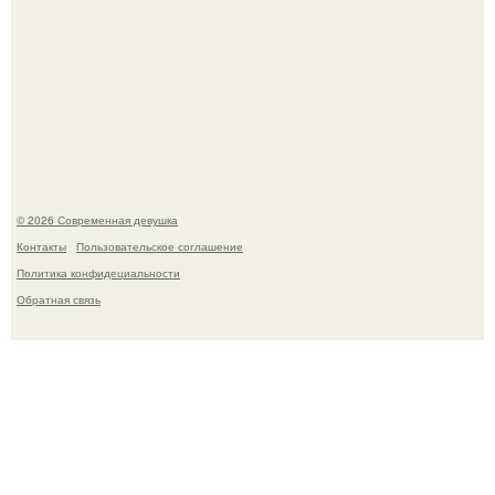
У юли Гаврилиной снова случился конфликт с комиком
Ильей Соболевым.
© 2026 Современная девушка
Контакты
Пользовательское соглашение
Политика конфидециальности
Обратная связь