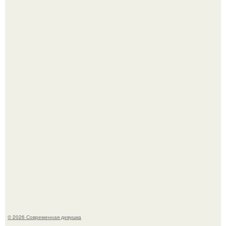
Платье, которое до сих пор вызывает споры спустя годы.
У юли Гаврилиной снова случился конфликт с комиком
Ильей Соболевым.
© 2026 Современная девушка