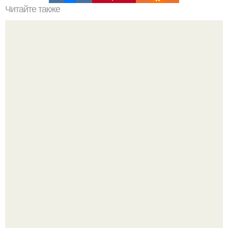
Читайте также
Факты из сверхъестественного:
Все же слышали про вчерашнюю победу Бена аффлека
в "кто хочет стать миллионером?