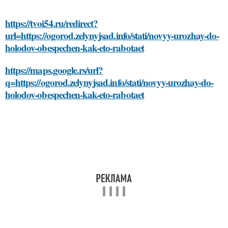
https://tvoi54.ru/redirect?
url=https://ogorod.zelynyjsad.info/stati/novyy-urozhay-do-
holodov-obespechen-kak-eto-rabotaet
https://maps.google.rs/url?
q=https://ogorod.zelynyjsad.info/stati/novyy-urozhay-do-
holodov-obespechen-kak-eto-rabotaet