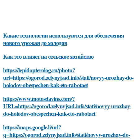
Какие технологии используются для обеспечения
нового урожая до холодов
Как это влияет на сельское хозяйство
https://lepidopterolog.ru/photo?
url=https://ogorod.zelynyjsad.info/stati/novyy-urozhay-do-
holodov-obespechen-kak-eto-rabotaet
https://www.motosdavins.com/?
URL=https://ogorod.zelynyjsad.info/stati/novyy-urozhay-
do-holodov-obespechen-kak-eto-rabotaet
https://maps.google.li/url?
q=https://ogorod.zelynyjsad.info/stati/novyy-urozhay-do-