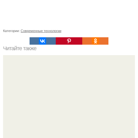
Категории:
Современные технологии
Читайте также
Недооцененная опасность: почему две трети случаев
COVID-19 остаются неизвестными