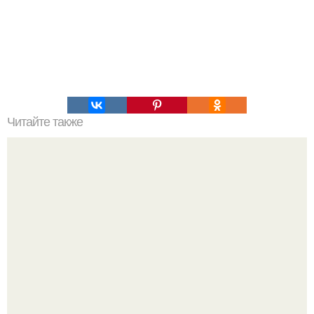
Читайте также
Диетический тирамису. Пищевая ценность: белка 76, 1
гр., жира 6, 2 гр., углеводов 19, 5 гр.