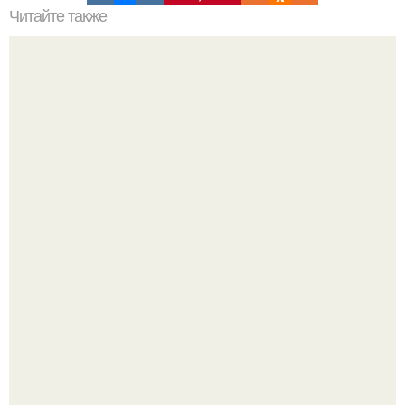
Читайте также
Метод 4: Использование молока и уксуса
В этой истории не было подпольного кабинета и
"Мастера После Двухнедельных Курсов".