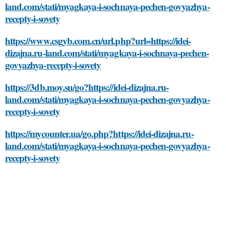
land.com/stati/myagkaya-i-sochnaya-pechen-govyazhya-
recepty-i-sovety
https://www.csgyb.com.cn/url.php?url=https://idei-
dizajna.ru-land.com/stati/myagkaya-i-sochnaya-pechen-
govyazhya-recepty-i-sovety
https://3db.moy.su/go?https://idei-dizajna.ru-
land.com/stati/myagkaya-i-sochnaya-pechen-govyazhya-
recepty-i-sovety
https://mycounter.ua/go.php?https://idei-dizajna.ru-
land.com/stati/myagkaya-i-sochnaya-pechen-govyazhya-
recepty-i-sovety