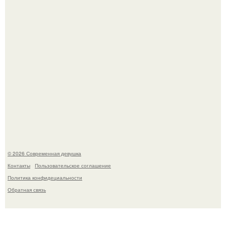
Спустя годы актеры хоррора "Тело Дженнифер" сильно
изменились, пройдя путь от подростковых кумиров до
мировых звезд.
© 2026 Современная девушка
Контакты
Пользовательское соглашение
Политика конфидециальности
Обратная связь