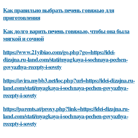
Как правильно выбрать печень говяжью для
приготовления
Как долго варить печень говяжью, чтобы она была
мягкой и сочной
https://www.21yibiao.com/go.php?go=https://idei-
dizajna.ru-land.com/stati/myagkaya-i-sochnaya-pechen-
govyazhya-recepty-i-sovety
https://avira.mybb3.net/loc.php?url=https://idei-dizajna.ru-
land.com/stati/myagkaya-i-sochnaya-pechen-govyazhya-
recepty-i-sovety
https://parents.at/proxy.php?link=https://idei-dizajna.ru-
land.com/stati/myagkaya-i-sochnaya-pechen-govyazhya-
recepty-i-sovety