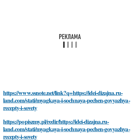
https://www.ssnote.net/link?q=https://idei-dizajna.ru-
land.com/stati/myagkaya-i-sochnaya-pechen-govyazhya-
recepty-i-sovety
https://popiszmy.pl/redir/https://idei-dizajna.ru-
land.com/stati/myagkaya-i-sochnaya-pechen-govyazhya-
recepty-i-sovety