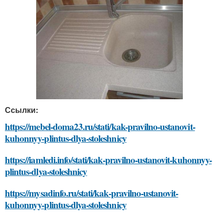
Ссылки:
https://mebel-doma23.ru/stati/kak-pravilno-ustanovit-
kuhonnyy-plintus-dlya-stoleshnicy
https://iamledi.info/stati/kak-pravilno-ustanovit-kuhonnyy-
plintus-dlya-stoleshnicy
https://mysadinfo.ru/stati/kak-pravilno-ustanovit-
kuhonnyy-plintus-dlya-stoleshnicy