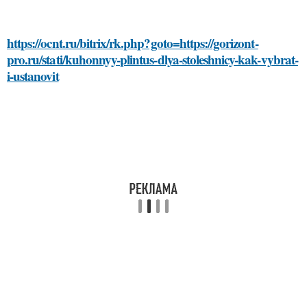
https://ocnt.ru/bitrix/rk.php?goto=https://gorizont-
pro.ru/stati/kuhonnyy-plintus-dlya-stoleshnicy-kak-vybrat-
i-ustanovit