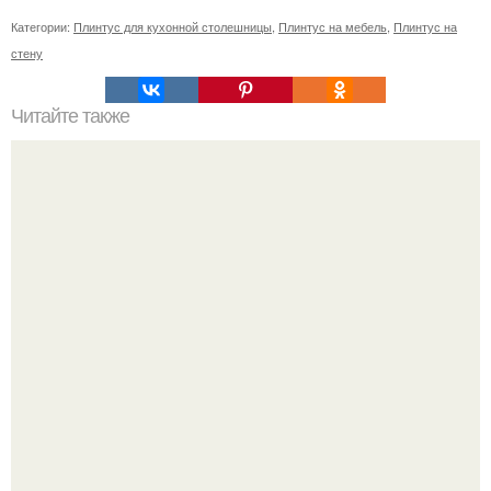
Категории:
Плинтус для кухонной столешницы
,
Плинтус на мебель
,
Плинтус на
стену
Читайте также
Как коронавирус влияет на работу органов: все, что
нужно знать