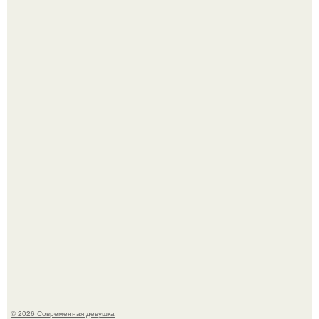
Итальяно веро: Орнелла мути упаковала чемоданы и
готовится обзавестись красным паспортом.
Лишь в том случае, если есть в истории моды идеал, то
это Синди Кроуфорд.
© 2026 Современная девушка