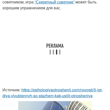
советником, игра
“Секретный советник”
может быть
хорошим упражнением для вас.
Источник:
https://psihologiyaotnoshenij.com/novosti/5-igr-
dlya-vlyublennyh-so-stazhem-kak-usilit-otnosheniya