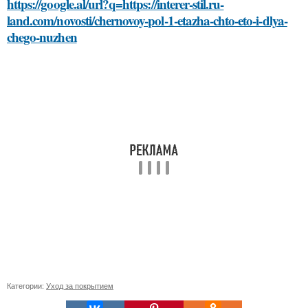
https://google.al/url?q=https://interer-stil.ru-
land.com/novosti/chernovoy-pol-1-etazha-chto-eto-i-dlya-
chego-nuzhen
Категории:
Уход за покрытием