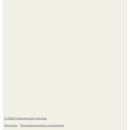
Гарик Харламов, известный комик и актер озвучивания,
недавно оказался в центре внимания из-за своей
работы над озвучкой мультфильма про колобка.
Итальяно веро: Орнелла мути упаковала чемоданы и
готовится обзавестись красным паспортом.
© 2026 Современная девушка
Контакты
Пользовательское соглашение