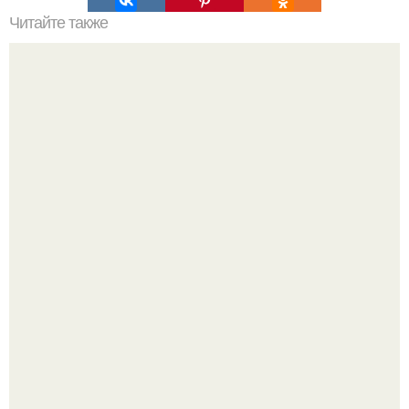
Читайте также
Мастерство в короткой Челке: секреты красивого
заколотия
Блогерша после паузы снова вышла на связь и