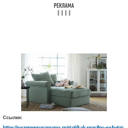
Ссылки:
https://sovremennayamama.ru/stati/kak-pravilno-sochetat-