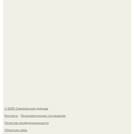
В этой истории не было подпольного кабинета и
"Мастера После Двухнедельных Курсов".
Приготовь ПП лепешку с сыром и творогом.
© 2026 Современная девушка
Контакты
Пользовательское соглашение
Политика конфидециальности
Обратная связь