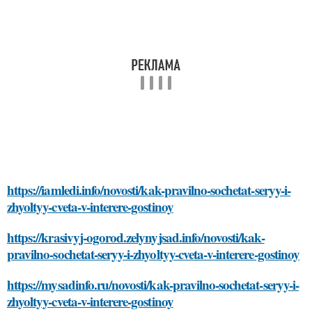
https://iamledi.info/novosti/kak-pravilno-sochetat-seryy-i-
zhyoltyy-cveta-v-interere-gostinoy
https://krasivyj-ogorod.zelynyjsad.info/novosti/kak-
pravilno-sochetat-seryy-i-zhyoltyy-cveta-v-interere-gostinoy
https://mysadinfo.ru/novosti/kak-pravilno-sochetat-seryy-i-
zhyoltyy-cveta-v-interere-gostinoy