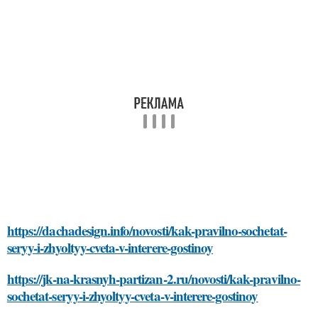
https://dachadesign.info/novosti/kak-pravilno-sochetat-
seryy-i-zhyoltyy-cveta-v-interere-gostinoy
https://jk-na-krasnyh-partizan-2.ru/novosti/kak-pravilno-
sochetat-seryy-i-zhyoltyy-cveta-v-interere-gostinoy