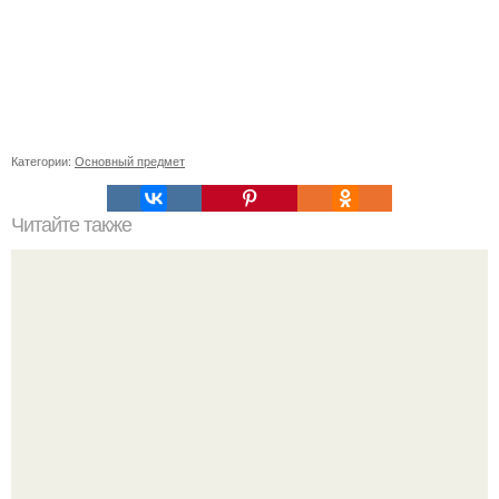
Категории:
Основный предмет
Читайте также
Отчаяние и надежда: переход от мучительного брака к
счастливой жизни