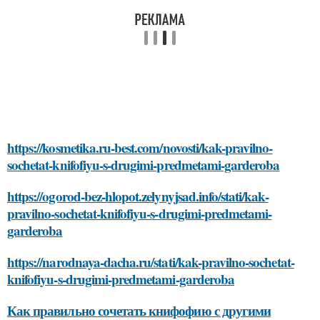
https://kosmetika.ru-best.com/novosti/kak-pravilno-
sochetat-knifofiyu-s-drugimi-predmetami-garderoba
https://ogorod-bez-hlopot.zelynyjsad.info/stati/kak-
pravilno-sochetat-knifofiyu-s-drugimi-predmetami-
garderoba
https://narodnaya-dacha.ru/stati/kak-pravilno-sochetat-
knifofiyu-s-drugimi-predmetami-garderoba
Как правильно сочетать книфофию с другими