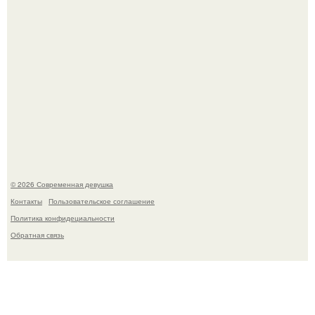
Платье, которое до сих пор вызывает споры спустя годы.
© 2026 Современная девушка
Контакты
Пользовательское соглашение
Политика конфидециальности
Обратная связь