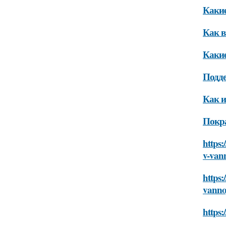
Какие
Как в
Какие
Подде
Как и
Покра
https:
v-van
https:
vann
https: