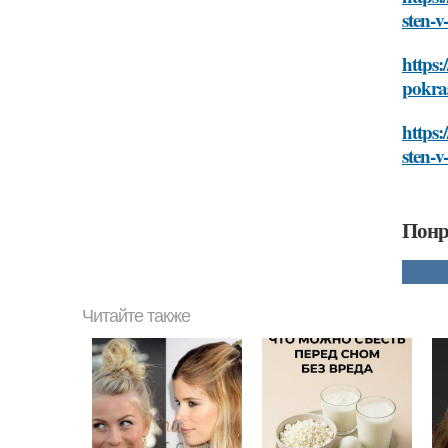
sten-
https:
pokra
https:
sten-
Понр
Читайте также