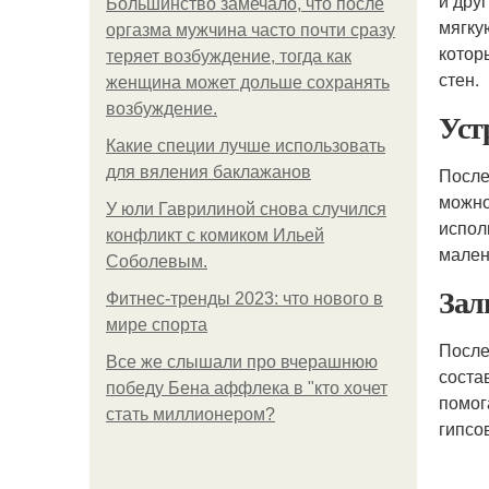
и дру
Большинство замечало, что после
мягку
оргазма мужчина часто почти сразу
котор
теряет возбуждение, тогда как
стен.
женщина может дольше сохранять
возбуждение.
Уст
Какие специи лучше использовать
для вяления баклажанов
После
можно
У юли Гаврилиной снова случился
испол
конфликт с комиком Ильей
мален
Соболевым.
Зал
Фитнес-тренды 2023: что нового в
мире спорта
После
Все же слышали про вчерашнюю
соста
победу Бена аффлека в "кто хочет
помог
стать миллионером?
гипсо