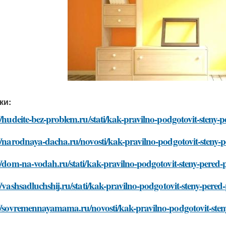
ки:
//hudeite-bez-problem.ru/stati/kak-pravilno-podgotovit-steny
//narodnaya-dacha.ru/novosti/kak-pravilno-podgotovit-steny-
//dom-na-vodah.ru/stati/kak-pravilno-podgotovit-steny-pered
//vashsadluchshij.ru/stati/kak-pravilno-podgotovit-steny-pere
://sovremennayamama.ru/novosti/kak-pravilno-podgotovit-ste