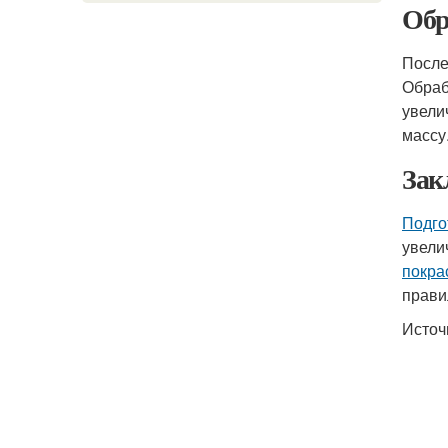
Обр
После
Обраб
увели
массу
Зак
Подго
увели
покра
прави
Источ