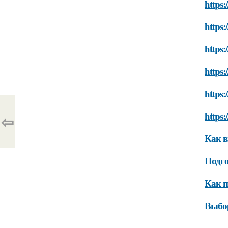
https:
https:
https:
https:
https:
https:
⇦
Как в
Подго
Как п
Выбо