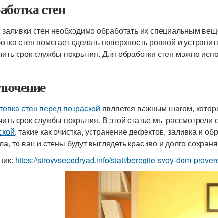
аботка стен
 заливки стен необходимо обработать их специальным вещ
отка стен помогает сделать поверхность ровной и устранит
чить срок службы покрытия. Для обработки стен можно исп
.
лючение
товка стен
перед покраской
является важным шагом, которы
чить срок службы покрытия. В этой статье мы рассмотрели
ской
, такие как очистка, устранение дефектов, заливка и об
ла, то ваши стены будут выглядеть красиво и долго сохран
ник:
https://stroyvsepodryad.info/stati/beregite-svoy-dom-prov