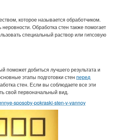
еством, которое называется обработчиком.
ь неровности. Обработка стен также помогает
ользовать специальный раствор или гипсовую
й поможет добиться лучшего результата и
 основные этапы подготовки стен
перед
работка стен. Если вы соблюдаете все эти
ять свой первоначальный вид.
erennye-sposoby-pokraski-sten-v-vannoy