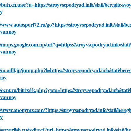
//buh.cn.ua/r?u=https://stroyvsepodryad.info/stati/beregite-s
oy
//www.autosport72.ru/go?https://stroyvsepodryad.info/stati/b
v-vannoy
//maps.google.com.np/url?q=https://stroyvsepodryad.info/stat
v-vannoy
//m.adlf.jp/jump.php?l=https://stroyvsepodryad.info/stati/ber
noy
//ocnt.ru/bitrix/rk.php?goto=https://stroyvsepodryad.info/sta
v-vannoy
//www.anonymz.com/?https://stroyvsepodryad.info/stati/bereg
oy
//serverfish.ru/redirect?url=https://stroyvsepodryad.info/stat