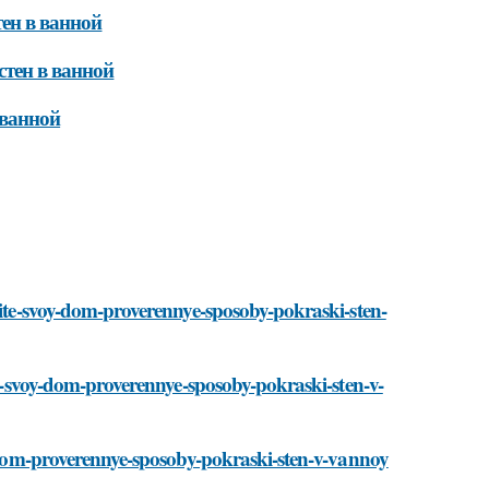
ен в ванной
тен в ванной
 ванной
gite-svoy-dom-proverennye-sposoby-pokraski-sten-
ite-svoy-dom-proverennye-sposoby-pokraski-sten-v-
oy-dom-proverennye-sposoby-pokraski-sten-v-vannoy