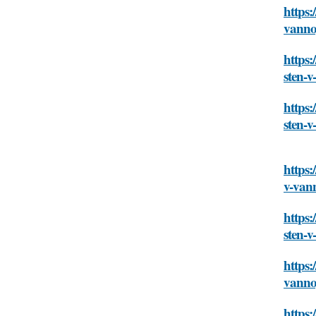
https:
vann
https:
sten-
https:
sten-
https:
v-van
https:
sten-
https:
vann
https: