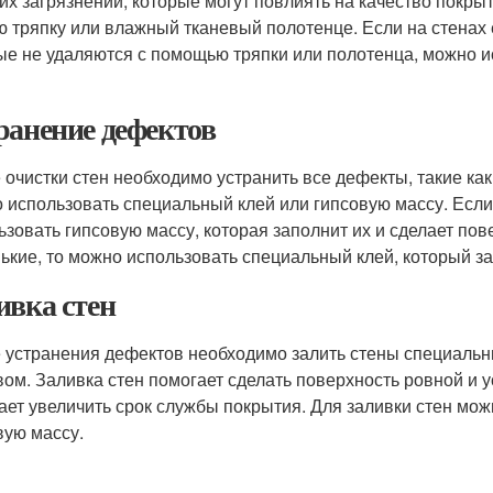
гих загрязнений, которые могут повлиять на качество покры
ю тряпку или влажный тканевый полотенце. Если на стенах 
ые не удаляются с помощью тряпки или полотенца, можно и
ранение дефектов
 очистки стен необходимо устранить все дефекты, такие ка
 использовать специальный клей или гипсовую массу. Есл
ьзовать гипсовую массу, которая заполнит их и сделает по
ькие, то можно использовать специальный клей, который за
ивка стен
 устранения дефектов необходимо залить стены специаль
вом. Заливка стен помогает сделать поверхность ровной и у
ает увеличить срок службы покрытия. Для заливки стен мо
вую массу.