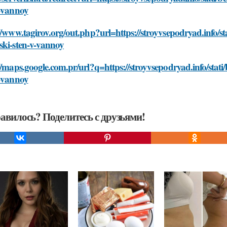
v-vannoy
//www.tagirov.org/out.php?url=https://stroyvsepodryad.info/s
ski-sten-v-vannoy
//maps.google.com.pr/url?q=https://stroyvsepodryad.info/stat
v-vannoy
авилось? Поделитесь с друзьями!