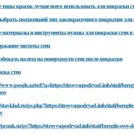
 типы красок лучше всего использовать для покраски ст
ыбрать подходящий тип лакокрасочного покрытия для с
 материалы и инструменты нужны для покраски стен в
ржание чистоты стен
збежать налета на поверхности стен после покраски
ска стен
//www.google.az/url?q=https://stroyvsepodryad.info/stati/bere
noy
//stavklad.ru/go.php?https://stroyvsepodryad.info/stati/bereg
oy
//prank.su/go?https://stroyvsepodryad.info/stati/beregite-sv