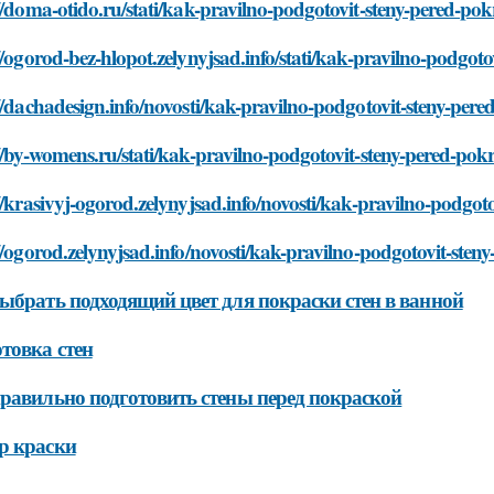
//doma-otido.ru/stati/kak-pravilno-podgotovit-steny-pered-po
//ogorod-bez-hlopot.zelynyjsad.info/stati/kak-pravilno-podgot
//dachadesign.info/novosti/kak-pravilno-podgotovit-steny-per
//by-womens.ru/stati/kak-pravilno-podgotovit-steny-pered-pok
//krasivyj-ogorod.zelynyjsad.info/novosti/kak-pravilno-podgot
//ogorod.zelynyjsad.info/novosti/kak-pravilno-podgotovit-sten
ыбрать подходящий цвет для покраски стен в ванной
товка стен
равильно подготовить стены перед покраской
р краски