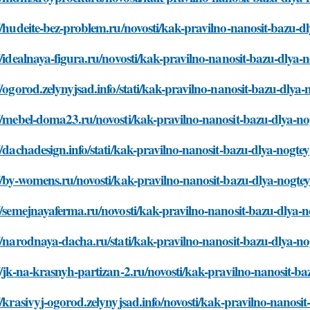
//hudeite-bez-problem.ru/novosti/kak-pravilno-nanosit-bazu-d
//idealnaya-figura.ru/novosti/kak-pravilno-nanosit-bazu-dlya-
//ogorod.zelynyjsad.info/stati/kak-pravilno-nanosit-bazu-dlya-
//mebel-doma23.ru/novosti/kak-pravilno-nanosit-bazu-dlya-no
//dachadesign.info/stati/kak-pravilno-nanosit-bazu-dlya-nogtey
//by-womens.ru/novosti/kak-pravilno-nanosit-bazu-dlya-nogte
//semejnayaferma.ru/novosti/kak-pravilno-nanosit-bazu-dlya-n
//narodnaya-dacha.ru/stati/kak-pravilno-nanosit-bazu-dlya-no
//jk-na-krasnyh-partizan-2.ru/novosti/kak-pravilno-nanosit-ba
//krasivyj-ogorod.zelynyjsad.info/novosti/kak-pravilno-nanosi