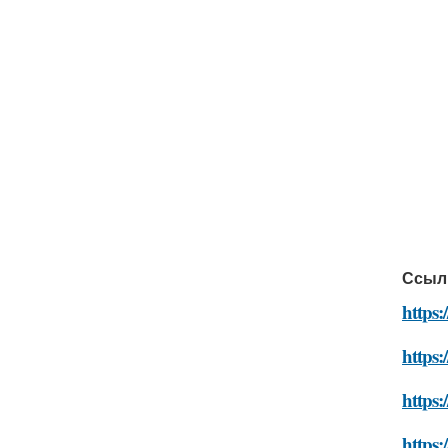
Ссыл
https:
https:
https:
https: