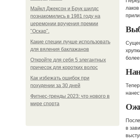
Перед
лаков
Майкл Джексон и Брук шилдс
прили
познакомились в 1981 году на
церемонии вручения премии
Вы
"Оскар".
Какие специи лучше использовать
Сущес
для вяления баклажанов
хрупк
более
Откройте для себя 5 элегантных
причесок для коротких волос
Нан
Как избежать ошибок при
Тепер
похудении за 30 дней
нанес
Фитнес-тренды 2023: что нового в
Ожи
мире спорта
После
в зав
высту