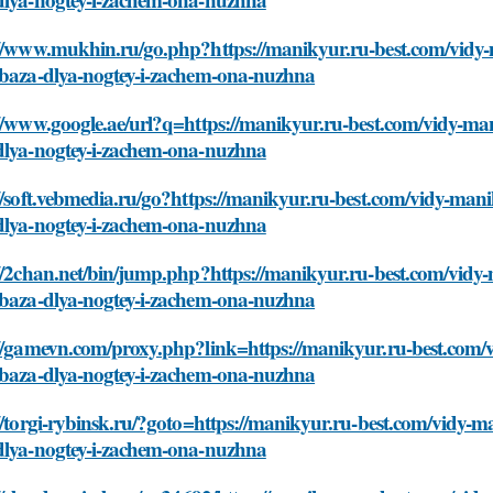
://www.mukhin.ru/go.php?https://manikyur.ru-best.com/vidy
-baza-dlya-nogtey-i-zachem-ona-nuzhna
://www.google.ae/url?q=https://manikyur.ru-best.com/vidy-m
dlya-nogtey-i-zachem-ona-nuzhna
//soft.vebmedia.ru/go?https://manikyur.ru-best.com/vidy-ma
dlya-nogtey-i-zachem-ona-nuzhna
://2chan.net/bin/jump.php?https://manikyur.ru-best.com/vid
-baza-dlya-nogtey-i-zachem-ona-nuzhna
://gamevn.com/proxy.php?link=https://manikyur.ru-best.com
-baza-dlya-nogtey-i-zachem-ona-nuzhna
//torgi-rybinsk.ru/?goto=https://manikyur.ru-best.com/vidy
dlya-nogtey-i-zachem-ona-nuzhna