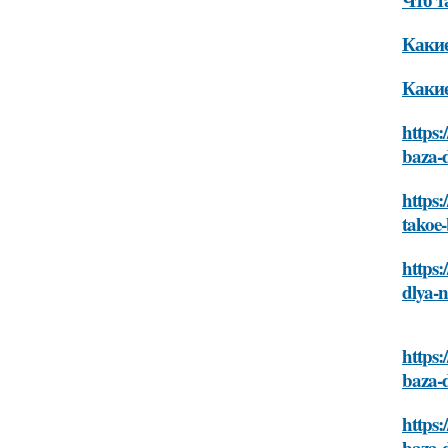
Какие
Какие
https
baza-
https
takoe
https:
dlya-
https
baza-
https
baza-