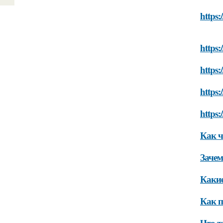
https
https:
https:
https:
https:
Как ч
Зачем
Какие
Как п
Что т