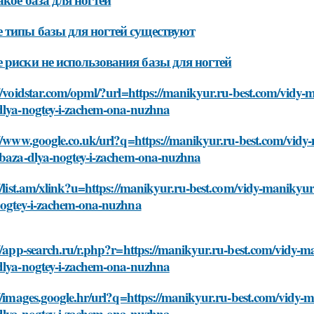
 типы базы для ногтей существуют
 риски не использования базы для ногтей
://voidstar.com/opml/?url=https://manikyur.ru-best.com/vidy
dlya-nogtey-i-zachem-ona-nuzhna
://www.google.co.uk/url?q=https://manikyur.ru-best.com/vid
-baza-dlya-nogtey-i-zachem-ona-nuzhna
//list.am/xlink?u=https://manikyur.ru-best.com/vidy-maniky
nogtey-i-zachem-ona-nuzhna
://app-search.ru/r.php?r=https://manikyur.ru-best.com/vidy-
dlya-nogtey-i-zachem-ona-nuzhna
://images.google.hr/url?q=https://manikyur.ru-best.com/vidy
dlya-nogtey-i-zachem-ona-nuzhna