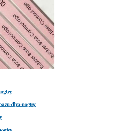
nogtey
-bazu-dlya-nogtey
y
nogtey