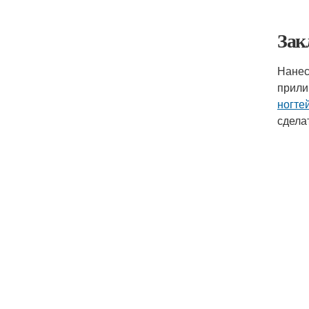
Зак
Нане
прили
ногте
сдела