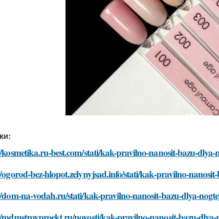
ки:
//kosmetika.ru-best.com/stati/kak-pravilno-nanosit-bazu-dlya-
//ogorod-bez-hlopot.zelynyjsad.info/stati/kak-pravilno-nanosit
//dom-na-vodah.ru/stati/kak-pravilno-nanosit-bazu-dlya-nogte
//mdmstroyproekt.ru/novosti/kak-pravilno-nanosit-bazu-dlya-