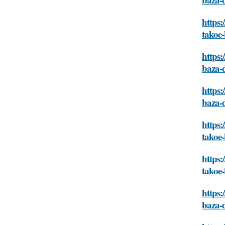
https
takoe
https
baza-
https:
baza-
https
takoe
https
takoe
https:
baza-