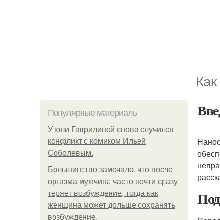
Как
Вве
Популярные материалы
У юли Гаврилиной снова случился
Нано
конфликт с комиком Ильей
обесп
Соболевым.
непра
Большинство замечало, что после
расск
оргазма мужчина часто почти сразу
Под
теряет возбуждение, тогда как
женщина может дольше сохранять
возбуждение.