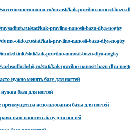
://sovremennayamama.ru/novosti/kak-pravilno-nanosit-bazu-d
//mysadinfo.ru/stati/kak-pravilno-nanosit-bazu-dlya-nogtey
//doma-otido.ru/stati/kak-pravilno-nanosit-bazu-dlya-nogtey
//iamledi.info/stati/kak-pravilno-nanosit-bazu-dlya-nogtey
//vashsadluchshij.ru/stati/kak-pravilno-nanosit-bazu-dlya-nogt
асто нужно менять базу для ногтей
 нужна база для ногтей
 преимущества использования базы для ногтей
равильно наносить базу для ногтей
акое база для ногтей