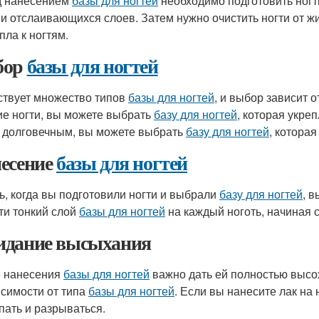
 нанесением
базы для ногтей
необходимо подготовить ногти
 и отслаивающихся слоев. Затем нужно очистить ногти от ж
пла к ногтям.
бор
базы для ногтей
твует множество типов
базы для ногтей
, и выбор зависит 
ие ногти, вы можете выбрать
базу для ногтей
, которая укреп
 долговечным, вы можете выбрать
базу для ногтей
, котора
есение
базы для ногтей
ь, когда вы подготовили ногти и выбрали
базу для ногтей
, 
ти тонкий слой
базы для ногтей
на каждый ноготь, начиная 
дание высыхания
 нанесения
базы для ногтей
важно дать ей полностью высох
исимости от типа
базы для ногтей
. Если вы нанесите лак н
пать и разрываться.