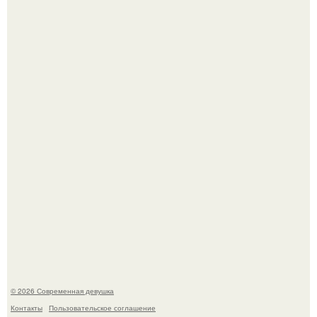
Итальяно веро: Орнелла мути упаковала чемоданы и
готовится обзавестись красным паспортом.
Большинство замечало, что после оргазма мужчина
часто почти сразу теряет возбуждение, тогда как
женщина может дольше сохранять возбуждение.
© 2026 Современная девушка
Контакты
Пользовательское соглашение