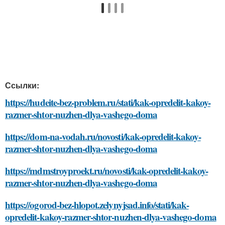
Ссылки:
https://hudeite-bez-problem.ru/stati/kak-opredelit-kakoy-
razmer-shtor-nuzhen-dlya-vashego-doma
https://dom-na-vodah.ru/novosti/kak-opredelit-kakoy-
razmer-shtor-nuzhen-dlya-vashego-doma
https://mdmstroyproekt.ru/novosti/kak-opredelit-kakoy-
razmer-shtor-nuzhen-dlya-vashego-doma
https://ogorod-bez-hlopot.zelynyjsad.info/stati/kak-
opredelit-kakoy-razmer-shtor-nuzhen-dlya-vashego-doma