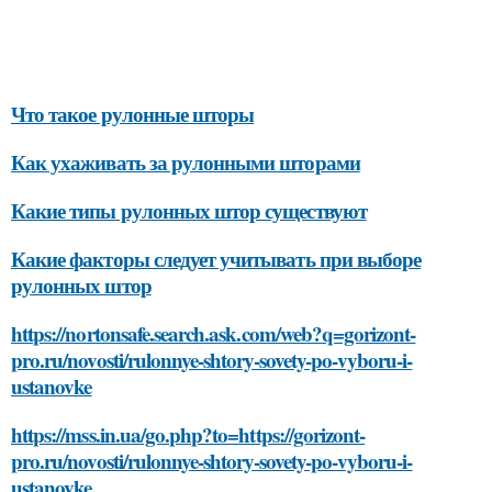
Что такое рулонные шторы
Как ухаживать за рулонными шторами
Какие типы рулонных штор существуют
Какие факторы следует учитывать при выборе
рулонных штор
https://nortonsafe.search.ask.com/web?q=gorizont-
pro.ru/novosti/rulonnye-shtory-sovety-po-vyboru-i-
ustanovke
https://mss.in.ua/go.php?to=https://gorizont-
pro.ru/novosti/rulonnye-shtory-sovety-po-vyboru-i-
ustanovke