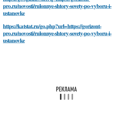
pro.ru/novosti/rulonnye-shtory-sovety-po-vyboru-i-
ustanovke
https://katstat.ru/go.php?url=https://gorizont-
pro.ru/novosti/rulonnye-shtory-sovety-po-vyboru-i-
ustanovke