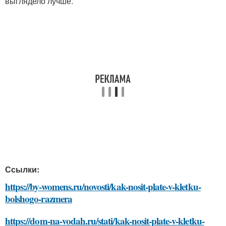
выглядело лучше.
Ссылки:
https://by-womens.ru/novosti/kak-nosit-plate-v-kletku-
bolshogo-razmera
https://dom-na-vodah.ru/stati/kak-nosit-plate-v-kletku-