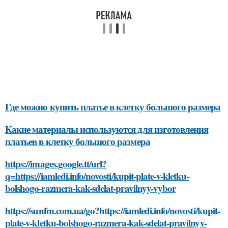
Где можно купить платье в клетку большого размера
Какие материалы используются для изготовления
платьев в клетку большого размера
https://images.google.tt/url?
q=https://iamledi.info/novosti/kupit-plate-v-kletku-
bolshogo-razmera-kak-sdelat-pravilnyy-vybor
https://sunfm.com.ua/go?https://iamledi.info/novosti/kupit-
plate-v-kletku-bolshogo-razmera-kak-sdelat-pravilnyy-