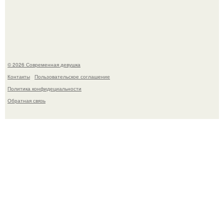
часто почти сразу теряет возбуждение, тогда как
женщина может дольше сохранять возбуждение.
© 2026 Современная девушка
Контакты
Пользовательское соглашение
Политика конфидециальности
Обратная связь