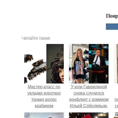
Понр
Читайте также
Мастер-класс по
У юли Гаврилиной
укладке коротких
снова случился
тонких волос
конфликт с комиком
п
крабиком
Ильей Соболевым.
с