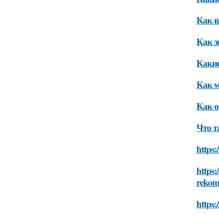
Как в
Как э
Какие
Как м
Как о
Что т
https:
https:
rekom
https: