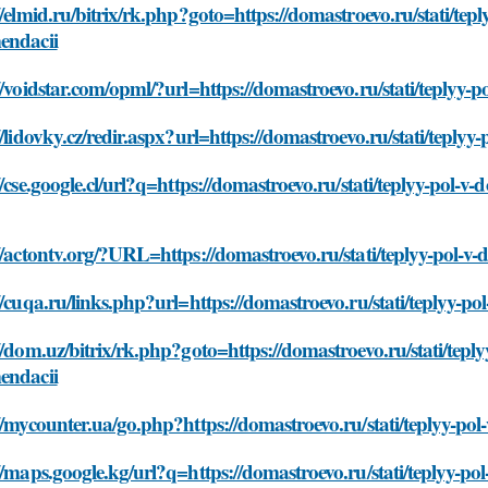
//elmid.ru/bitrix/rk.php?goto=https://domastroevo.ru/stati/tep
endacii
//voidstar.com/opml/?url=https://domastroevo.ru/stati/teplyy
//lidovky.cz/redir.aspx?url=https://domastroevo.ru/stati/tepl
//cse.google.cl/url?q=https://domastroevo.ru/stati/teplyy-pol-
//actontv.org/?URL=https://domastroevo.ru/stati/teplyy-pol-v
//cuqa.ru/links.php?url=https://domastroevo.ru/stati/teplyy-
//dom.uz/bitrix/rk.php?goto=https://domastroevo.ru/stati/tepl
endacii
//mycounter.ua/go.php?https://domastroevo.ru/stati/teplyy-po
//maps.google.kg/url?q=https://domastroevo.ru/stati/teplyy-p