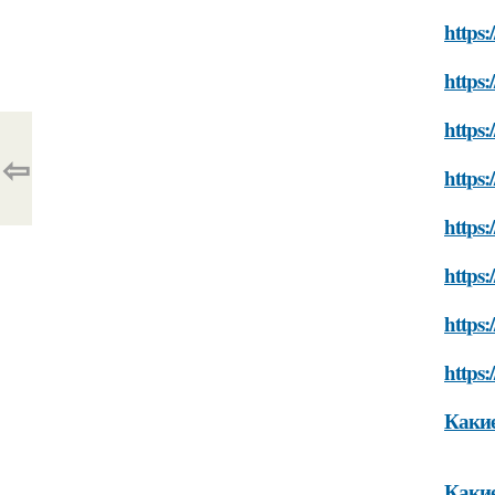
https:
https:
https:
⇦
https:
https
https:
https:
https:
Какие
Какие