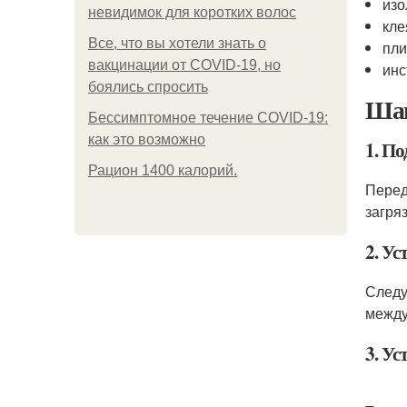
изо
невидимок для коротких волос
кле
Все, что вы хотели знать о
пли
вакцинации от COVID-19, но
инс
боялись спросить
Шаг
Бессимптомное течение COVID-19:
как это возможно
1. По
Рацион 1400 калорий.
Перед
загря
2. Ус
Следу
между
3. Ус