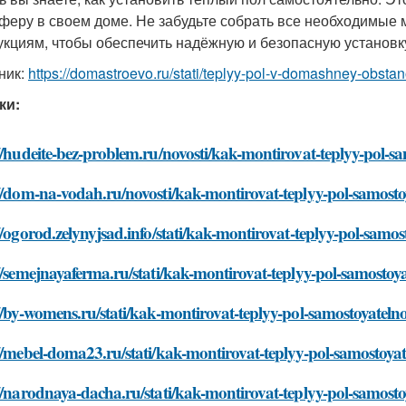
феру в своем доме. Не забудьте собрать все необходимые 
укциям, чтобы обеспечить надёжную и безопасную установк
ник:
https://domastroevo.ru/stati/teplyy-pol-v-domashney-obsta
ки:
//hudeite-bez-problem.ru/novosti/kak-montirovat-teplyy-pol-s
//dom-na-vodah.ru/novosti/kak-montirovat-teplyy-pol-samosto
//ogorod.zelynyjsad.info/stati/kak-montirovat-teplyy-pol-samos
//semejnayaferma.ru/stati/kak-montirovat-teplyy-pol-samostoy
//by-womens.ru/stati/kak-montirovat-teplyy-pol-samostoyateln
//mebel-doma23.ru/stati/kak-montirovat-teplyy-pol-samostoya
//narodnaya-dacha.ru/stati/kak-montirovat-teplyy-pol-samosto