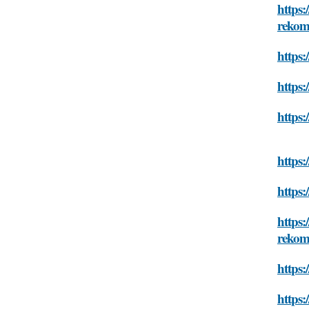
https:
rekom
https:
https:
https:
https:
https:
https:
rekom
https:
https: