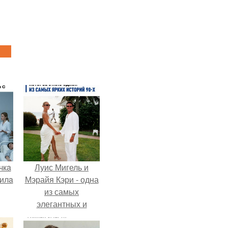
чкa
Луис Мигель и
дилa
Мэрайя Кэри - одна
из самых
элегантных и
обсуждаемых пар