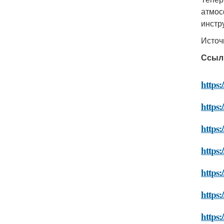
атмос
инстр
Источ
Ссыл
https:
https:
https:
https:
https:
https:
https: