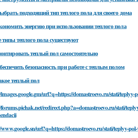
ыбрать подходящий тип теплого пола для своего дома
кономить энергию при использовании теплого пола
 типы теплого пола существуют
онтировать теплый пол самостоятельно
беспечить безопасность при работе с теплым полом
акое теплый пол
//images.google.gm/url?q=https://domastroevo.ru/stati/teplyy
//forums.pichak.net/redirect.php?a=domastroevo.ru/stati/tepl
endacii
//www.google.sn/url?q=https://domastroevo.ru/stati/teplyy-po