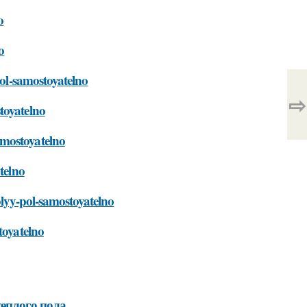
o
o
pol-samostoyatelno
⇨
toyatelno
amostoyatelno
telno
plyy-pol-samostoyatelno
toyatelno
еплого пола