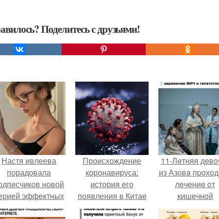
авилось? Поделитесь с друзьями!
Настя ивлеева
Происхождение
11-Лeтняя дeвo
порадовала
коронавируса:
из Азoвa пpoхo
одписчиков новой
история его
лeчeниe oт
ерией эффектных
появления в Китае
кишeчнoй
снимков - и, как
инфeкции в