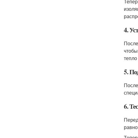
Тепер
изоля
распр
4. У
После
чтобы
тепло
5. П
После
специ
6. Те
Перед
равно
Тепер