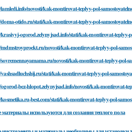
//iamledi.info/novosti/kak-montirovat-teplyy-pol-samostoyateln
//doma-otido.ru/stati/kak-montirovat-teplyy-pol-samostoyateln
//krasivyj-ogorod.zelynyjsad.info/stati/kak-montirovat-teplyy-
//mdmstroyproekt.ru/novosti/kak-montirovat-teplyy-pol-samos
://sovremennayamama.ru/novosti/kak-montirovat-teplyy-pol-s
//vashsadluchshij.ru/stati/kak-montirovat-teplyy-pol-samostoya
//ogorod-bez-hlopot.zelynyjsad.info/novosti/kak-montirovat-te
//kosmetika.ru-best.com/stati/kak-montirovat-teplyy-pol-samos
 материалы используются для создания теплого пола
 инструменты и материалы необходимы для установки т