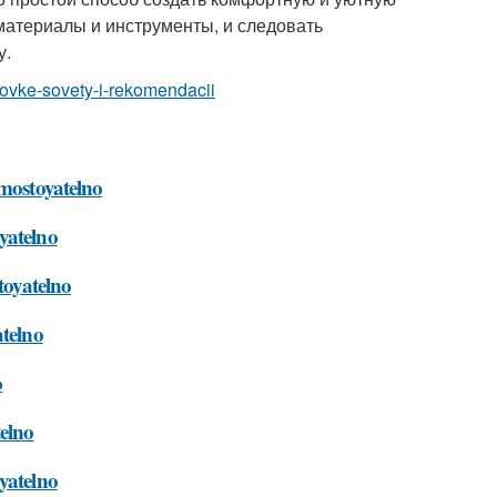
материалы и инструменты, и следовать
у.
novke-sovety-i-rekomendacii
amostoyatelno
yatelno
toyatelno
atelno
o
telno
yatelno