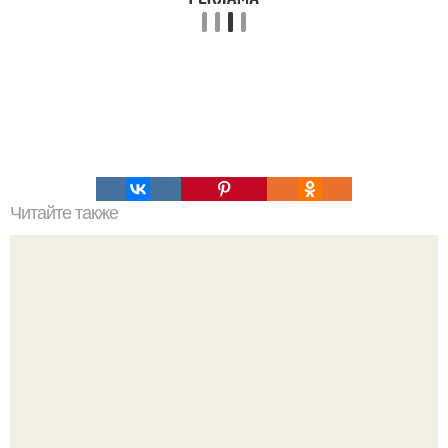
Читайте также
Какие отзывы оставили клиенты после работы с Студией
дизайна интерьера Estee