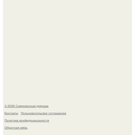
недавно оказался в центре внимания из-за своей
работы над озвучкой мультфильма про колобка.
Итальяно веро: Орнелла мути упаковала чемоданы и
готовится обзавестись красным паспортом.
© 2026 Современная девушка
Контакты
Пользовательское соглашение
Политика конфидециальности
Обратная связь