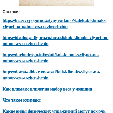
Ссылки:
https://krasivyj-ogorod.zelynyjsad.info/stati/kak-klimaks-
vliyaet-na-nabor-vesa-u-zhenshchin
https://idealnaya-figura.ru/novosti/kak-klimaks-vliyaet-na-
nabor-vesa-u-zhenshchin
https://dachadesign.info/stati/kak-klimaks-vliyaet-na-
nabor-vesa-u-zhenshchin
https://doma-otido.ru/novosti/kak-klimaks-vliyaet-na-
nabor-vesa-u-zhenshchin
Как климакс влияет на набор веса у женщин
Что такое климакс
Какие виды физических упражнений могут помочь