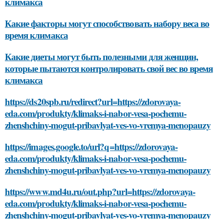
климакса
Какие факторы могут способствовать набору веса во
время климакса
Какие диеты могут быть полезными для женщин,
которые пытаются контролировать свой вес во время
климакса
https://ds20spb.ru/redirect?url=https://zdorovaya-
eda.com/produkty/klimaks-i-nabor-vesa-pochemu-
zhenshchiny-mogut-pribavlyat-ves-vo-vremya-menopauzy
https://images.google.to/url?q=https://zdorovaya-
eda.com/produkty/klimaks-i-nabor-vesa-pochemu-
zhenshchiny-mogut-pribavlyat-ves-vo-vremya-menopauzy
https://www.md4u.ru/out.php?url=https://zdorovaya-
eda.com/produkty/klimaks-i-nabor-vesa-pochemu-
zhenshchiny-mogut-pribavlyat-ves-vo-vremya-menopauzy