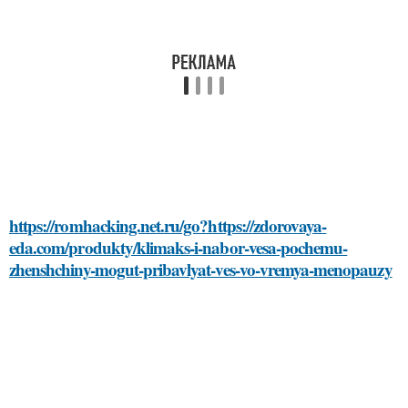
https://romhacking.net.ru/go?https://zdorovaya-
eda.com/produkty/klimaks-i-nabor-vesa-pochemu-
zhenshchiny-mogut-pribavlyat-ves-vo-vremya-menopauzy