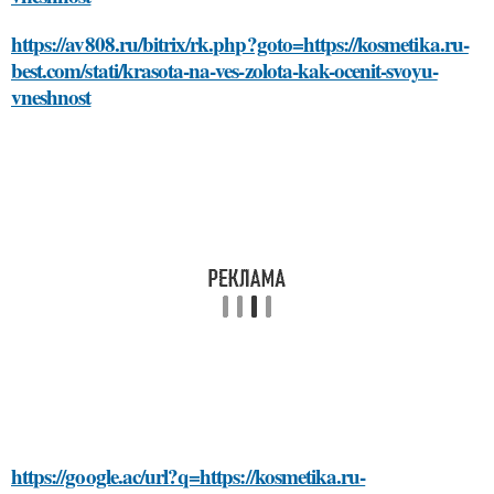
https://av808.ru/bitrix/rk.php?goto=https://kosmetika.ru-
best.com/stati/krasota-na-ves-zolota-kak-ocenit-svoyu-
vneshnost
https://google.ac/url?q=https://kosmetika.ru-