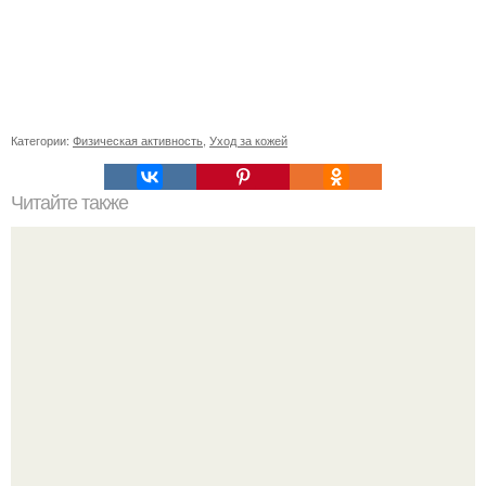
Категории:
Физическая активность
,
Уход за кожей
Читайте также
Будьте уверенными в себе: 8 железных правил
ухоженной женщины