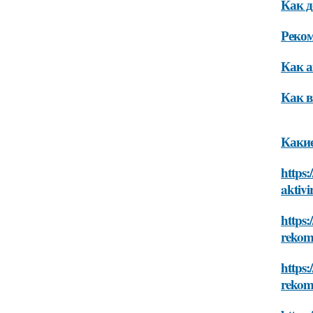
Как д
Реком
Как а
Как в
Какие
https:
aktiv
https:
rekom
https:
rekom