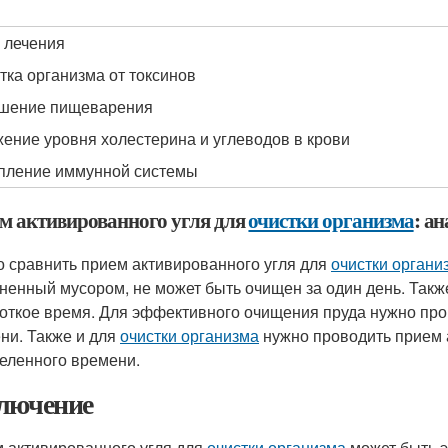
 лечения
тка организма от токсинов
шение пищеварения
ение уровня холестерина и углеводов в крови
пление иммунной системы
м активированного угля для
очистки организма
: а
 сравнить прием активированного угля для
очистки органи
ненный мусором, не может быть очищен за один день. Также
роткое время. Для эффективного очищения пруда нужно про
ни. Также и для
очистки организма
нужно проводить прием а
еленного времени.
лючение
 активированного угля для
очистки организма
может быть 