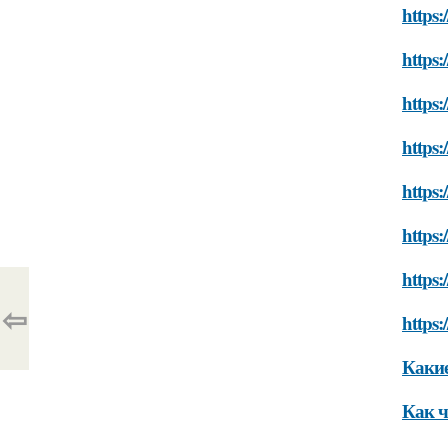
https:
https:
https:
https
https
https
https:
⇦
https:
Какие
Как ч