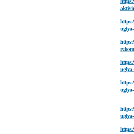
https:
aktiv
https:
uglya
https:
rekom
https:
uglya
https:
uglya
https:
uglya
https: