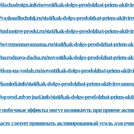
//dachadesign.info/novosti/kak-dolgo-prodolzhat-priem-aktiv
//vashsadluchshij.ru/stati/kak-dolgo-prodolzhat-priem-aktivi
//mdmstroyproekt.ru/stati/kak-dolgo-prodolzhat-priem-aktiv
://sovremennayamama.ru/stati/kak-dolgo-prodolzhat-priem-ak
://narodnaya-dacha.ru/novosti/kak-dolgo-prodolzhat-priem-ak
://dom-na-vodah.ru/novosti/kak-dolgo-prodolzhat-priem-aktiv
//iamledi.info/stati/kak-dolgo-prodolzhat-priem-aktivirovann
//ogorod.zelynyjsad.info/stati/kak-dolgo-prodolzhat-priem-ak
 побочные эффекты могут возникнуть при приеме акти
асто следует принимать активированный уголь для очи