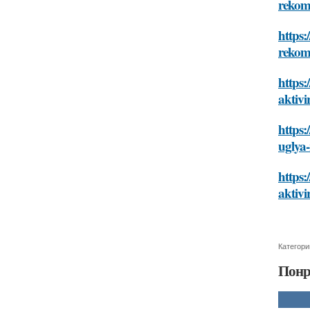
rekom
https:
rekom
https:
aktiv
https:
uglya
https:
aktiv
Категори
Понр