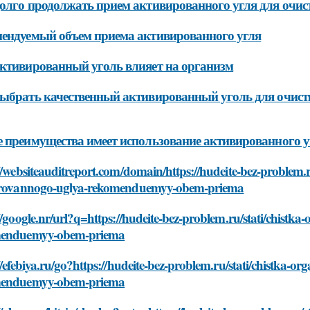
олго продолжать прием активированного угля для очис
ендуемый объем приема активированного угля
ктивированный уголь влияет на организм
ыбрать качественный активированный уголь для очист
 преимущества имеет использование активированного у
//websiteauditreport.com/domain/https://hudeite-bez-problem
irovannogo-uglya-rekomenduemyy-obem-priema
//google.nr/url?q=https://hudeite-bez-problem.ru/stati/chis
enduemyy-obem-priema
//efebiya.ru/go?https://hudeite-bez-problem.ru/stati/chistka
enduemyy-obem-priema