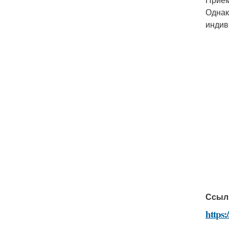
Однак
индив
Ссыл
https: