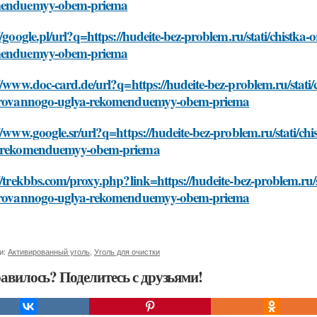
enduemyy-obem-priema
//google.pl/url?q=https://hudeite-bez-problem.ru/stati/chist
enduemyy-obem-priema
//www.doc-card.de/url?q=https://hudeite-bez-problem.ru/stat
irovannogo-uglya-rekomenduemyy-obem-priema
//www.google.sr/url?q=https://hudeite-bez-problem.ru/stati/
-rekomenduemyy-obem-priema
//trekbbs.com/proxy.php?link=https://hudeite-bez-problem.ru
irovannogo-uglya-rekomenduemyy-obem-priema
и:
Активированный уголь
,
Уголь для очистки
авилось? Поделитесь с друзьями!