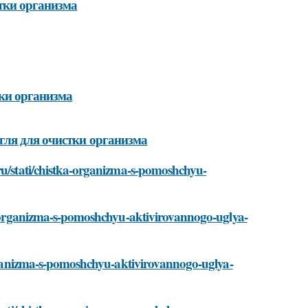
тки организма
ки организма
гля для очистки организма
.ru/stati/chistka-organizma-s-pomoshchyu-
tka-organizma-s-pomoshchyu-aktivirovannogo-uglya-
-organizma-s-pomoshchyu-aktivirovannogo-uglya-