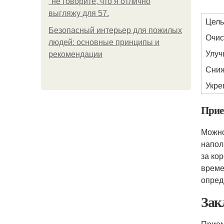
"не говорите, что я отлично
выгляжу для 57.
Цель
Безопасный интерьер для пожилых
Очис
людей: основные принципы и
Улуч
рекомендации
Сниж
Укре
Прие
Можно
напол
за ко
време
опред
Зак
Прием