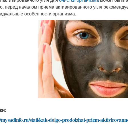
о, перед началом приема активированного угля рекомендуе
идуальные особенности организма.
ки:
//mysadinfo.ru/stati/kak-dolgo-prodolzhat-priem-aktivirovan