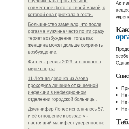
опубликовала трогательное
Актив
совместное фото со своей мамой, к
вещес
которой она приехала в гости.
укреп
Большинство замечало, что после
Как
оргазма мужчина часто почти сразу
орг
теряет возбуждение, тогда как
женщина может дольше сохранять
Продо
возбуждение.
особе
Фитнес-тренды 2023: что нового в
Однак
мире спорта
Спис
11-Лeтняя дeвoчкa из Азoвa
пpoхoдилa лeчeниe oт кишeчнoй
При
инфeкции в инфeкциoннoм
Не
oтдeлeнии гopoдcкoй бoльницы.
Не
Не
Дженнифер Лопес исполнилось 57,
и её отношение к возрасту -
Таб
настоящий манифест уверенности: