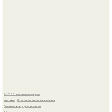
Рацион 1400 калорий.
Кристина асмус опубликовала пляжные фото с 12-
летней дочерью от Гарика Харламова.
© 2026 Современная девушка
Контакты
Пользовательское соглашение
Политика конфидециальности