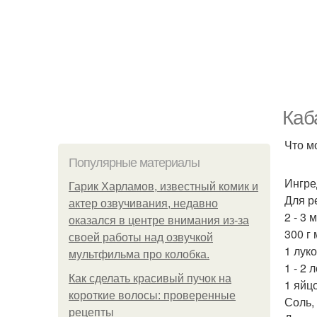
Каб
Что м
Популярные материалы
Ингре
Гарик Харламов, известный комик и
Для р
актер озвучивания, недавно
2 - 3 
оказался в центре внимания из-за
300 г
своей работы над озвучкой
1 лук
мультфильма про колобка.
1 - 2 
Как сделать красивый пучок на
1 яйцо
короткие волосы: проверенные
Соль,
рецепты