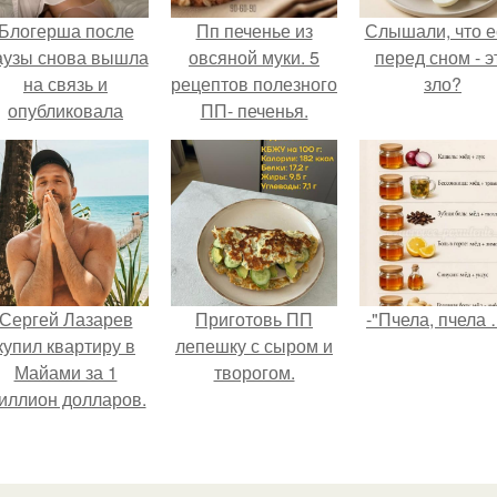
Блогерша после
Пп печенье из
Слышали, что е
аузы снова вышла
овсяной муки. 5
перед сном - э
на связь и
рецептов полезного
зло?
опубликовала
ПП- печенья.
свежую серию
адров из спальни.
Сергей Лазарев
Приготовь ПП
-"Пчела, пчела 
купил квартиру в
лепешку с сыром и
Майами за 1
творогом.
иллион долларов.