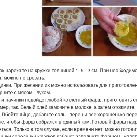
ок нарежьте на кружки толщиной 1. 5 - 2 см. При необходим
я, можно не срезать.
инки. При желании их можно использовать для приготовлен
рните с мясом - луком.
ля начинки подойдет любой котлетный фарш. приготовить ег
мер, так. Белый хлеб замочите в молоке, а затем отожмите.
 Вбейте яйцо, добавьте соль - перец и все хорошенько пе
те, чтобы фарш собрался в единый ком. Готовый фарш накро
яться. Только в том случае, если времени нет, можно готовит
инки серединки кружков кабачка заполните фаршем. .уплот