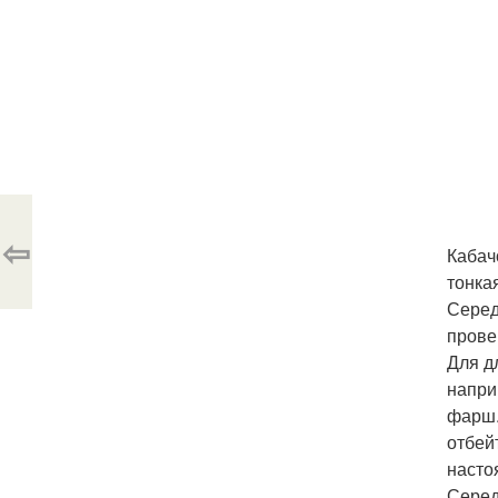
⇦
Кабач
тонка
Серед
прове
Для д
напри
фарш.
отбей
насто
Серед