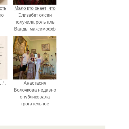
сть
Мало кто знает, что
то
Элизабет олсен
получила роль алы
Ванды максимофф
не сразу.
…".
Анастасия
Волочкова недавно
опубликовала
трогательное
совместное фото
со своей мамой, к
которой она