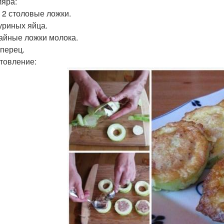
ляра:
- 2 столовые ложки.
куриных яйца.
 чайные ложки молока.
 перец.
товление: