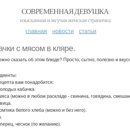
СОВРЕМЕННАЯ ДЕВУШКА
изысканная и жгучая женская страничка
главная
новости
статьи
ачки с мясом в кляре.
ожно сказать об этом блюде? Просто, сытно, полезно и вкус
диенты:
ецепта вам понадобится:
молодых кабачка.
 мяса (можно в любом раскладе - свинина, говядина, смеша
овица.
ломтика белого хлеба (можно и без него).
.
 перец, чеснок (по желанию).