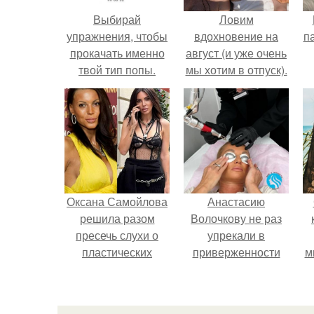
Выбирай
Ловим
упражнения, чтобы
вдохновение на
п
прокачать именно
август (и уже очень
твой тип попы.
мы хотим в отпуск).
к
Оксана Самойлова
Анастасию
решила разом
Волочкову не раз
пресечь слухи о
упрекали в
пластических
приверженности
м
операциях и
устаревшим бьюти -
публично
процедурам.
прояснила