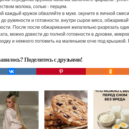
еством молока, солью - перцем.
й каждый кружок обваляйте в муке. окуните в яичной смес
 до румяности и готовности. внутри сырое мясо, обжаривай
ности. После после обжаривания желательно разрезать один
ата, можно довести до полной готовности в духовке, микро
родку и немного потомить на маленьком огне под крышкой. 
авилось? Поделитесь с друзьями!