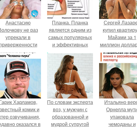
Анастасию
Планка. Планка
Сергей Лазар
Волочкову не раз
является одним из
купил квартиру
упрекали в
самых популярных
Майами за 1
приверженности
и эффективных
миллион доллар
старевшим бьюти -
упражнений для
процедурам.
пресса по всему
миру.
Гарик Харламов,
По словам эксперта
Итальяно вер
звестный комик и
воз, у мужчин с
Орнелла мут
ктер озвучивания,
образованной и
упаковала
едавно оказался в
мудрой супругой
чемоданы и
центре внимания
вероятность
готовится