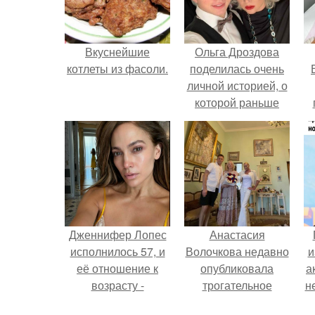
Вкуснейшие
Ольга Дроздова
котлеты из фасоли.
поделилась очень
личной историей, о
которой раньше
почти не говорила.
у
Дженнифер Лопес
Анастасия
исполнилось 57, и
Волочкова недавно
и
её отношение к
опубликовала
а
возрасту -
трогательное
н
настоящий
совместное фото