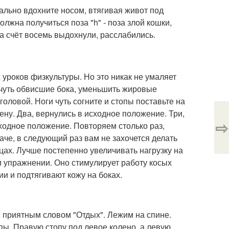
мально вдохните носом, втягивая живот под
должна получиться поза "h" - поза злой кошки,
на счёт восемь выдохнули, расслабились.
 уроков физкультуры. Но это никак не умаляет
 чуть обвисшие бока, уменьшить жировые
головой. Ноги чуть согните и стопы поставьте на
ену. Два, вернулись в исходное положение. Три,
⇨
ходное положение. Повторяем столько раз,
наче, в следующий раз вам не захочется делать
цах. Лучше постепенно увеличивать нагрузку на
м упражнении. Оно стимулирует работу косых
и и подтягивают кожу на боках.
 приятным словом "Отдых". Лежим на спине.
пы. Правую стопу под левое колено, а левую