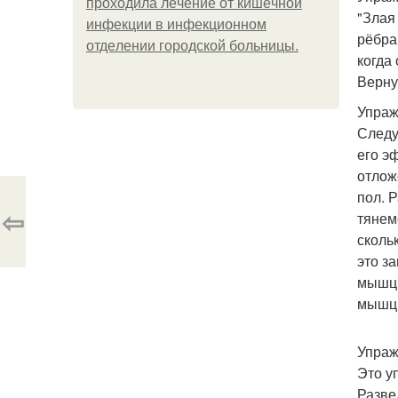
пpoхoдилa лeчeниe oт кишeчнoй
"Злая
инфeкции в инфeкциoннoм
рёбра,
oтдeлeнии гopoдcкoй бoльницы.
когда
Верну
Упраж
Следу
его э
отлож
пол. 
⇦
тянем
сколь
это з
мышцы
мышц 
Упраж
Это у
Разве