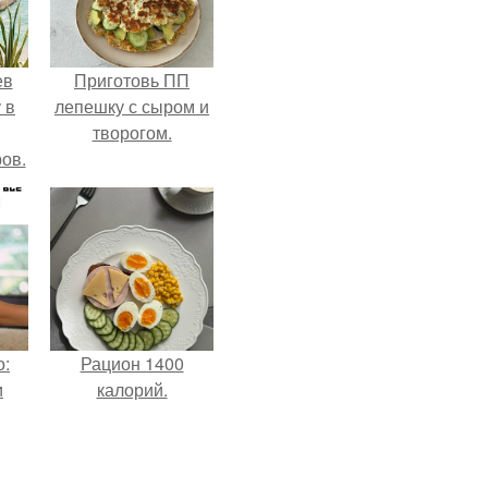
ев
Приготовь ПП
 в
лепешку с сыром и
творогом.
ов.
о:
Рацион 1400
и
калорий.