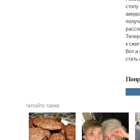
стопу
аккур
получ
рассл
Тепер
к сжи
Вот и
стать
Понр
Читайте также