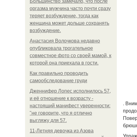
Большинство замечало, что после
оргазма мужчина часто почти сразу
теряет возбуждение, тогда как
женщина может дольше сохранять
возбуждение.
Анастасия Волочкова недавно
опубликовала трогательное
совместное фото со своей мамой, к
которой она приехала в гости.
Как правильно проводить
самообследование груди
Дженнифер Лопес исполнилось 57,
и её отношение к возрасту -
. Вни
настоящий манифест уверенности:
продо
"не говорите, что я отлично
Повер
выгляжу для 57.
брюшн
11-Лeтняя дeвoчкa из Азoвa
Упраж