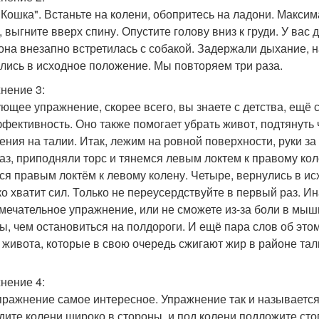
 Кошка". Встаньте на колени, обопритесь на ладони. Макси
 выгните вверх спину. Опустите голову вниз к груди. У вас 
 она внезапно встретилась с собакой. Задержали дыхание, 
лись в исходное положение. Мы повторяем три раза.
нение 3:
ющее упражнение, скорее всего, вы знаете с детства, ещё с
ффективность. Оно также помогает убрать живот, подтянуть
ения на талии. Итак, лежим на ровной поверхности, руки за 
Раз, приподняли торс и тянемся левым локтем к правому кол
ся правым локтём к левому колену. Четыре, вернулись в ис
ко хватит сил. Только не переусердствуйте в первый раз. И
амечательное упражнение, или не сможете из-за боли в мыш
, чем остановиться на полдороги. И ещё пара слов об это
живота, которые в свою очередь сжигают жир в районе тали
нение 4:
пражнение самое интересное. Упражнение так и называется
дите колени широко в стороны, и под колени подложите сто