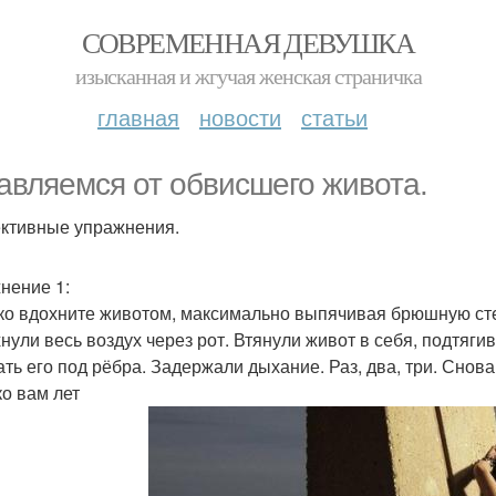
СОВРЕМЕННАЯ ДЕВУШКА
изысканная и жгучая женская страничка
главная
новости
статьи
авляемся от обвисшего живота.
тивные упражнения.
нение 1:
ко вдохните животом, максимально выпячивая брюшную стенку
нули весь воздух через рот. Втянули живот в себя, подтягива
ать его под рёбра. Задержали дыхание. Раз, два, три. Снов
ко вам лет